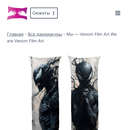
Перейти
к
Сюжеты
содержимому
Главная
-
Все дакимакуры
-
Мы — Venom Film Art We
are Venom Film Art