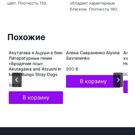
цвет. Плотность 150.
обладает характерным
блеском. Плотность 160.
Похожие
ура
Акутагава и Ацуши в бою
Алена Савраненко Alyona
Алёна
s
Литературные гении
Savranenko
хоп A
«Бродячие псы»
Hop S
Akutagawa and Atsushi in
990
₴
battle Bungo Stray Dogs
990
В корзину
990
₴
В корзину