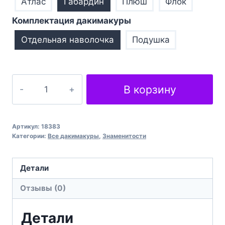
Атлас
Габардин
Плюш
Флок
Комплектация дакимакуры
Отдельная наволочка
Подушка
Количество
В корзину
товара
Ми
Веном
Артикул:
18383
Фільм
Категории:
Все дакимакуры
,
Знаменитости
Арт
We
Детали
are
Отзывы (0)
Venom
Film
Детали
Art