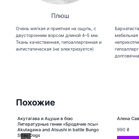
Плюш
Очень мягкая и приятная на ощупь, с
Бархатиста
двусторонним ворсом длиной 4–5 мм.
мебельная 
Ткань качественная, гипоаллергенная и
неприхотли
антистатическая (не электризуется)
гипоаллерг
долговечн
Похожие
Акутагава и Ацуши в бою
Алена Сав
Литературные гении «Бродячие псы»
Akutagawa and Atsushi in battle Bungo
990
₴
Stray Dogs