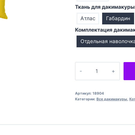
Ткань для дакимакуры
Атлас
Габардин
Комплектация дакима
Отдельная наволочк
Количество
товара
Котики
синьо
Артикул:
18904
жовті
Категории:
Все дакимакуры
,
Ко