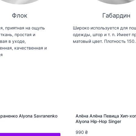
Флок
Габардин
я, приятная на ощупь
Широко используется для по
ткань, простая и
одежды, штор и т. п. Имеет п
вая в уходе,
матовый цвет. Плотность 150.
енная, качественная и
ая
раненко Alyona Savranenko
Алёна Алёна Певица Хип-хоп
Alyona Hip-Hop Singer
990
₴