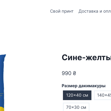
Свой принт
Доставка и опл
Сине-желты
990
₴
Размер дакимакуры
120×40 см
140×4
70×30 см