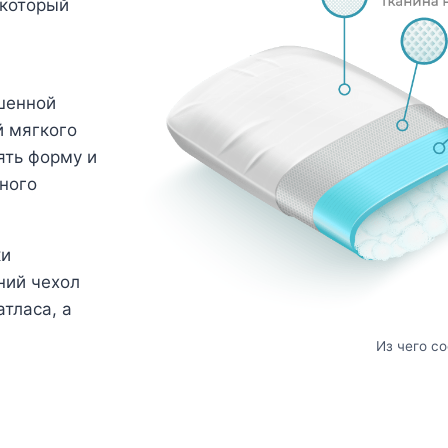
 который
шенной
й мягкого
ять форму и
ного
ки
ний чехол
тласа, а
Из чего с