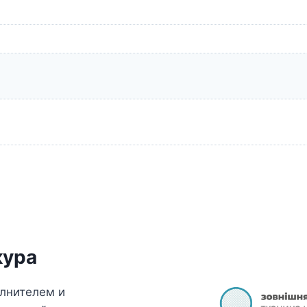
кура
олнителем и