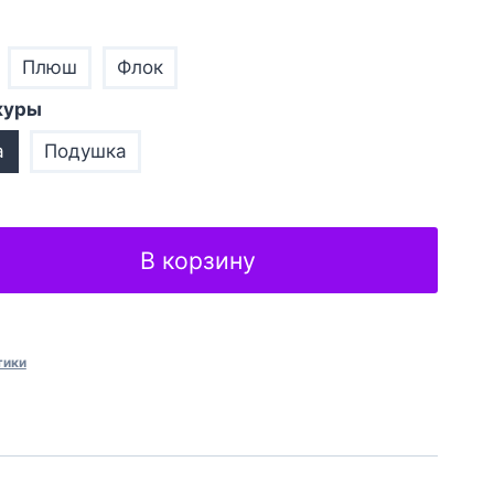
Плюш
Флок
куры
а
Подушка
В корзину
тики