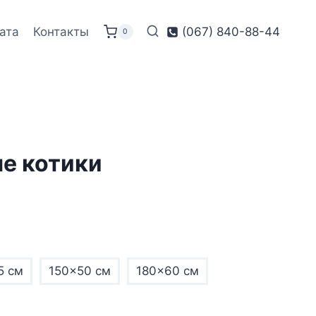
ата
Контакты
(067) 840-88-44
0
е котики
5 см
150×50 см
180×60 см