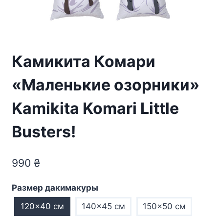
Камикита Комари
«Маленькие озорники»
Kamikita Komari Little
Busters!
990
₴
Размер дакимакуры
120×40 см
140×45 см
150×50 см