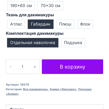
180×60 см
70×30 см
Ткань для дакимакуры
Атлас
Габардин
Плюш
Флок
Комплектация дакимакуры
Отдельная наволочка
Подушка
Количество
В корзину
товара
Камікіта
Комарі
Артикул:
18579
Маленькі
Категории:
Все дакимакуры
,
Аниме «Девушка»
,
Подушки
«Аниме»
пустуни
Kamikita
Komari