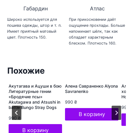
Габардин
Атлас
Широко используется для
При прикосновении даёт
пошива одежды, штор и т. п.
ощущение прохлады. Больше
Имеет приятный матовый
напоминает шёлк, так как
цвет. Плотность 150.
обладает характерным
блеском. Плотность 160.
Похожие
ура
Акутагава и Ацуши в бою
Алена Савраненко Alyona
Алёна
s
Литературные гении
Savranenko
хоп A
«Бродячие псы»
Hop S
Akutagawa and Atsushi in
990
₴
battle Bungo Stray Dogs
990
В корзину
990
₴
В корзину