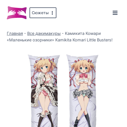
Перейти
к
Сюжеты
содержимому
Главная
-
Все дакимакуры
-
Камикита Комари
«Маленькие озорники» Kamikita Komari Little Busters!