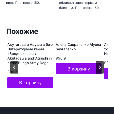
цвет. Плотность 150.
обладает характерным
блеском. Плотность 160.
Похожие
ура
Акутагава и Ацуши в бою
Алена Савраненко Alyona
Алёна
s
Литературные гении
Savranenko
хоп A
«Бродячие псы»
Hop S
Akutagawa and Atsushi in
990
₴
battle Bungo Stray Dogs
990
В корзину
990
₴
В корзину