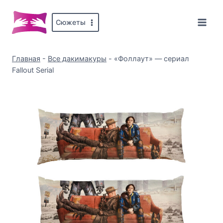
Перейти
к
Сюжеты
содержимому
Главная
-
Все дакимакуры
-
«Фоллаут» — сериал
Fallout Serial