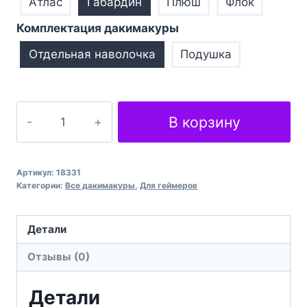
Атлас
Габардин
Плюш
Флок
Комплектация дакимакуры
Отдельная наволочка
Подушка
Количество
В корзину
товара
Фоллаут
Серіал
Артикул:
18331
Fallout
Категории:
Все дакимакуры
,
Для геймеров
Serial
Детали
Отзывы (0)
Детали