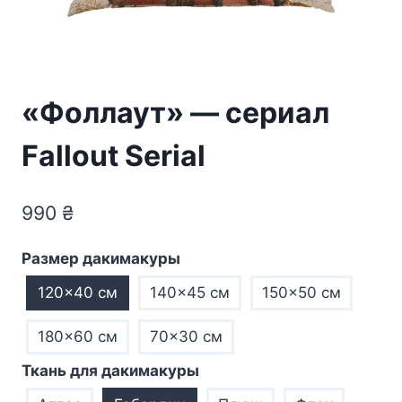
«Фоллаут» — сериал
Fallout Serial
990
₴
Размер дакимакуры
120×40 см
140×45 см
150×50 см
180×60 см
70×30 см
Ткань для дакимакуры