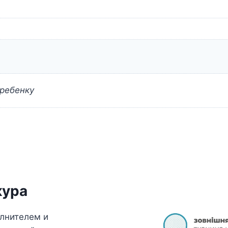
 ребенку
кура
олнителем и