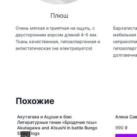
Плюш
Очень мягкая и приятная на ощупь, с
Бархатиста
двусторонним ворсом длиной 4–5 мм.
мебельная 
Ткань качественная, гипоаллергенная и
неприхотли
антистатическая (не электризуется)
гипоаллерг
долговечн
Похожие
Акутагава и Ацуши в бою
Алена Сав
Литературные гении «Бродячие псы»
Akutagawa and Atsushi in battle Bungo
990
₴
Stray Dogs