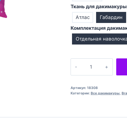
Ткань для дакимакуры
Атлас
Габардин
Комплектация дакима
Отдельная наволочк
Количество
товара
Емз
Бравл
Артикул:
18308
Старс
Категории:
Все дакимакуры
,
Bra
Emz
Brawl
Stars