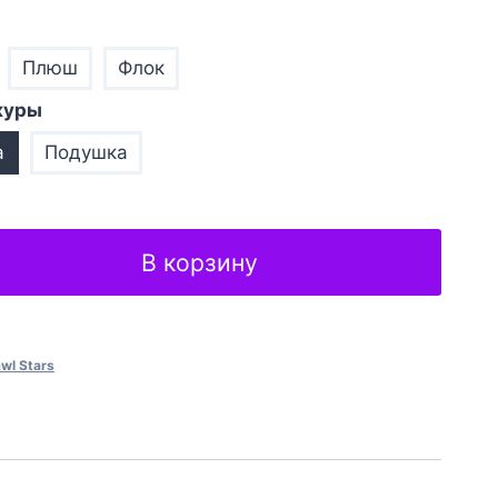
Плюш
Флок
куры
а
Подушка
В корзину
wl Stars