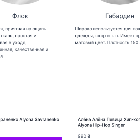
Флок
Габардин
я, приятная на ощупь
Широко используется для по
ткань, простая и
одежды, штор и т. п. Имеет п
вая в уходе,
матовый цвет. Плотность 150.
енная, качественная и
ая
раненко Alyona Savranenko
Алёна Алёна Певица Хип-хоп
Alyona Hip-Hop Singer
990
₴