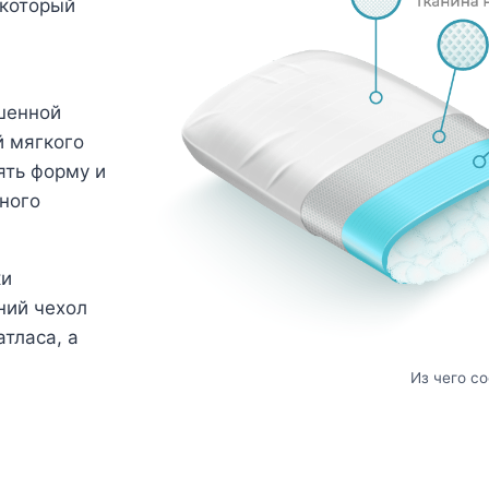
 который
шенной
й мягкого
ять форму и
ного
ки
ний чехол
тласа, а
Из чего с