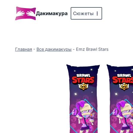
Перейти
к
Сюжеты
Дакимакура
содержимому
Главная
-
Все дакимакуры
-
Emz Brawl Stars