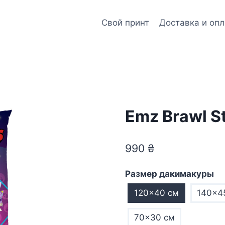
Свой принт
Доставка и опл
Emz Brawl S
990
₴
Размер дакимакуры
120×40 см
140×4
70×30 см