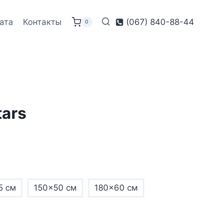
ата
Контакты
(067) 840-88-44
0
tars
5 см
150×50 см
180×60 см