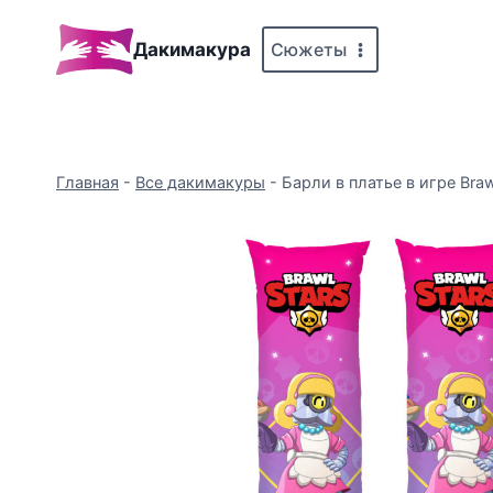
Перейти
к
Сюжеты
Дакимакура
содержимому
Главная
-
Все дакимакуры
-
Барли в платье в игре Brawl 