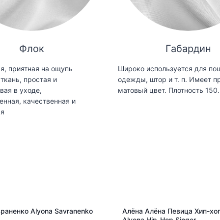
Флок
Габардин
я, приятная на ощупь
Широко используется для по
ткань, простая и
одежды, штор и т. п. Имеет п
вая в уходе,
матовый цвет. Плотность 150.
енная, качественная и
ая
раненко Alyona Savranenko
Алёна Алёна Певица Хип-хоп
Alyona Hip-Hop Singer