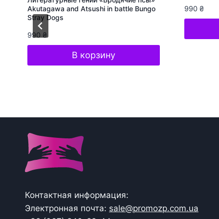
Akutagawa and Atsushi in battle Bungo
990
₴
Stray Dogs
990
₴
В корзину
Контактная информация:
Электронная почта:
sale@promozp.com.ua