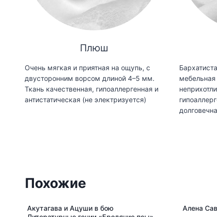
Плюш
Очень мягкая и приятная на ощупь, с
Бархатиста
двусторонним ворсом длиной 4–5 мм.
мебельная 
Ткань качественная, гипоаллергенная и
неприхотли
антистатическая (не электризуется)
гипоаллерг
долговечн
Похожие
Акутагава и Ацуши в бою
Алена Сав
Литературные гении «Бродячие псы»