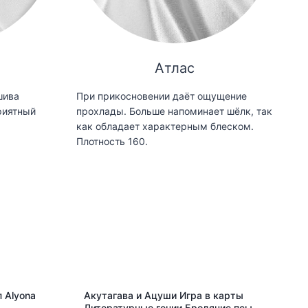
Атлас
шива
При прикосновении даёт ощущение
риятный
прохлады. Больше напоминает шёлк, так
как обладает характерным блеском.
Плотность 160.
 Alyona
Акутагава и Ацуши Игра в карты
Литературные гении Бродячие псы