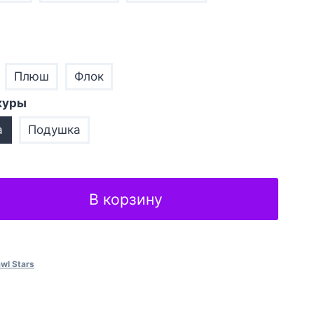
Плюш
Флок
куры
а
Подушка
В корзину
wl Stars