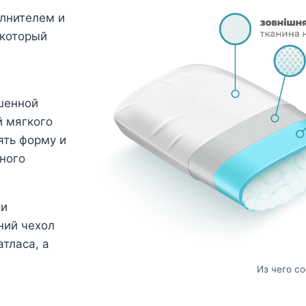
олнителем и
 который
шенной
й мягкого
ять форму и
ного
ки
ний чехол
тласа, а
Из чего с