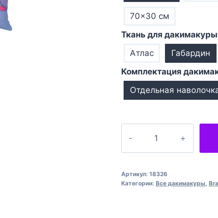
70×30 см
Ткань для дакимакуры
Атлас
Габардин
Комплектация дакима
Отдельная наволочк
Количество
товара
Барлі
в
Артикул:
18326
сукні
Категории:
Все дакимакуры
,
Bra
Бравл
Старс