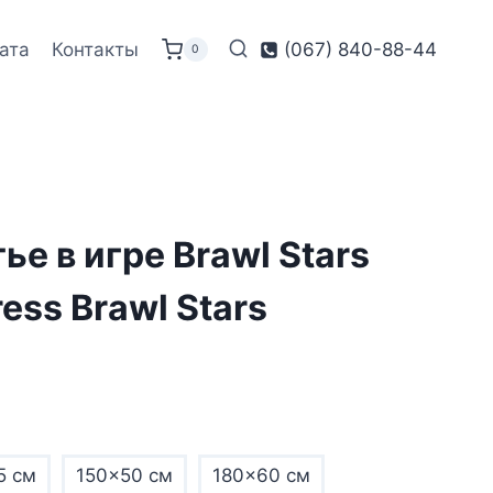
ата
Контакты
(067) 840-88-44
0
ье в игре Brawl Stars
ress Brawl Stars
5 см
150×50 см
180×60 см