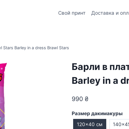
Свой принт
Доставка и опл
Stars Barley in a dress Brawl Stars
Барли в плат
Barley in a d
990
₴
Размер дакимакуры
120×40 см
140×4