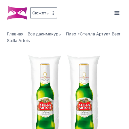
Перейти
к
Сюжеты
содержимому
Главная
-
Все дакимакуры
-
Пиво «Стелла Артуа» Beer
Stella Artois