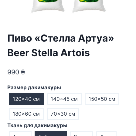
Пиво «Стелла Артуа»
Beer Stella Artois
990
₴
Размер дакимакуры
120×40 см
140×45 см
150×50 см
180×60 см
70×30 см
Ткань для дакимакуры