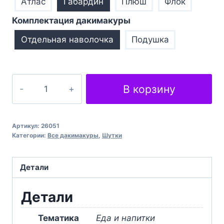
Атлас
Габардин
Плюш
Флок
Комплектация дакимакуры
Отдельная наволочка
Подушка
Количество
В корзину
товара
Пиво
Стелла
Артикул:
26051
Артуа
Категории:
Все дакимакуры
,
Шутки
Beer
Stella
Детали
Artois
Детали
Тематика
Еда и напитки