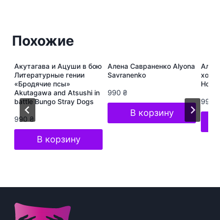
Похожие
ура
Акутагава и Ацуши в бою
Алена Савраненко Alyona
Алёна
s
Литературные гении
Savranenko
хоп A
«Бродячие псы»
Hop S
Akutagawa and Atsushi in
990
₴
battle Bungo Stray Dogs
990
В корзину
990
₴
В корзину