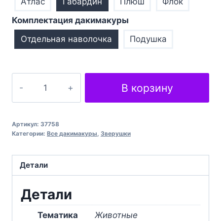
Атлас
Габардин
Плюш
Флок
Комплектация дакимакуры
Отдельная наволочка
Подушка
Количество
В корзину
товара
Пташка
Поле
Артикул:
37758
квітів
Категории:
Все дакимакуры
,
Зверушки
Вird
Field
Детали
of
flowers
Детали
Тематика
Животные