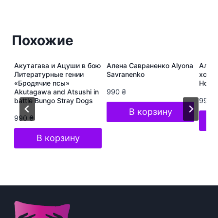
Похожие
ура
Акутагава и Ацуши в бою
Алена Савраненко Alyona
Алёна
s
Литературные гении
Savranenko
хоп A
«Бродячие псы»
Hop S
Akutagawa and Atsushi in
990
₴
battle Bungo Stray Dogs
990
В корзину
990
₴
В корзину