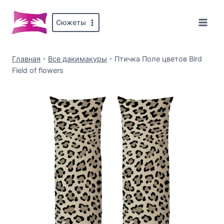
Перейти
к
Сюжеты
содержимому
Главная
-
Все дакимакуры
-
Птичка Поле цветов Bird
Field of flowers