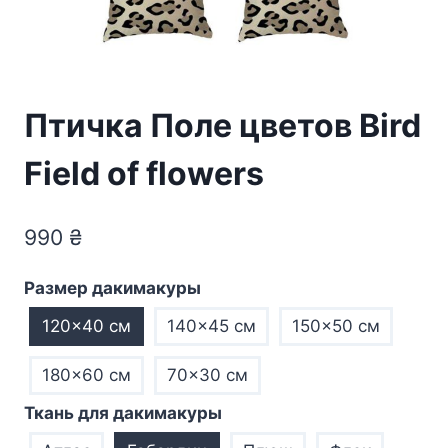
Птичка Поле цветов Bird
Field of flowers
990
₴
Размер дакимакуры
120×40 см
140×45 см
150×50 см
180×60 см
70×30 см
Ткань для дакимакуры