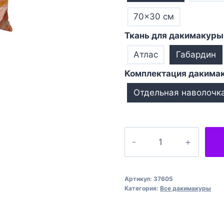
70×30 см
Ткань для дакимакуры
Атлас
Габардин
Комплектация дакима
Отдельная наволочк
Количество
товара
Плями
Фарба
Артикул:
37605
Малюнок
Категория:
Все дакимакуры
Paint
Spots