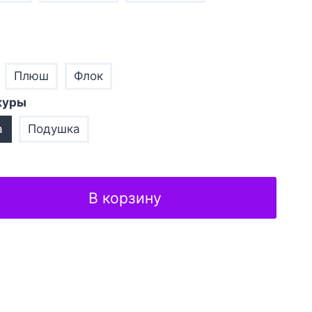
Плюш
Флок
куры
а
Подушка
В корзину