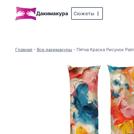
Перейти
к
Сюжеты
Дакимакура
содержимому
Главная
-
Все дакимакуры
-
Пятна Краска Рисунок Paint