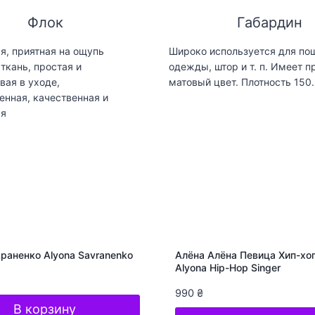
Флок
Габардин
я, приятная на ощупь
Широко используется для по
ткань, простая и
одежды, штор и т. п. Имеет п
вая в уходе,
матовый цвет. Плотность 150.
енная, качественная и
ая
раненко Alyona Savranenko
Алёна Алёна Певица Хип-хоп
Alyona Hip-Hop Singer
990
₴
В корзину