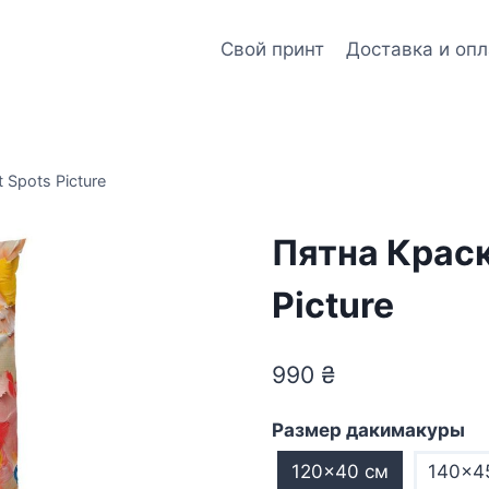
Свой принт
Доставка и опл
 Spots Picture
Пятна Краск
Picture
990
₴
Размер дакимакуры
120×40 см
140×4