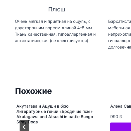
Плюш
Очень мягкая и приятная на ощупь, с
Бархатиста
двусторонним ворсом длиной 4–5 мм.
мебельная 
Ткань качественная, гипоаллергенная и
неприхотли
антистатическая (не электризуется)
гипоаллерг
долговечн
Похожие
Акутагава и Ацуши в бою
Алена Сав
Литературные гении «Бродячие псы»
Akutagawa and Atsushi in battle Bungo
990
₴
Stray Dogs