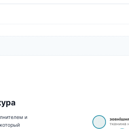
Picture
кура
олнителем и
 который