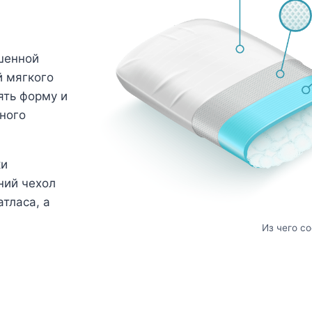
шенной
й мягкого
ять форму и
ного
ки
ний чехол
тласа, а
Из чего с