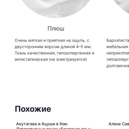
Плюш
Очень мягкая и приятная на ощупь, с
Бархатиста
двусторонним ворсом длиной 4–5 мм.
мебельная 
Ткань качественная, гипоаллергенная и
неприхотли
антистатическая (не электризуется)
гипоаллерг
долговечн
Похожие
Акутагава и Ацуши в бою
Алена Сав
Литературные гении «Бродячие псы»