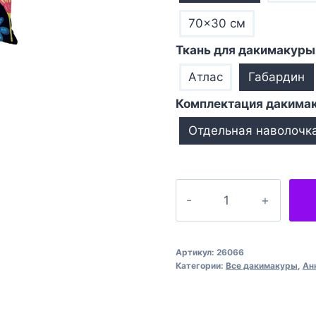
70×30 см
Ткань для дакимакуры
Атлас
Габардин
Комплектация дакима
Отдельная наволочк
Количество
товара
Квіти
на
Артикул:
26066
чорному
Категории:
Все дакимакуры
,
Ан
фоні
Flowers