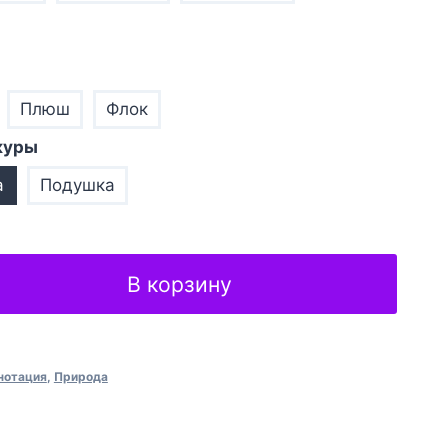
Плюш
Флок
куры
а
Подушка
В корзину
нотация
,
Природа