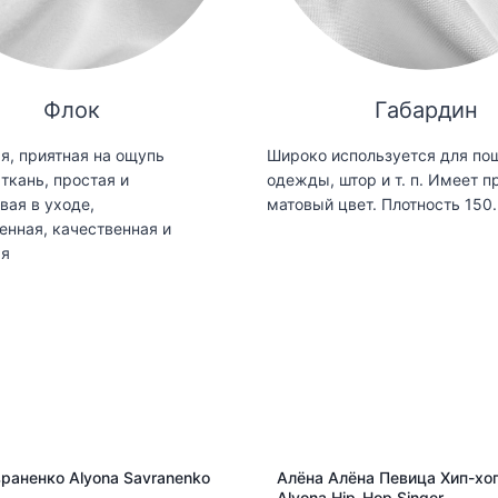
Флок
Габардин
я, приятная на ощупь
Широко используется для по
ткань, простая и
одежды, штор и т. п. Имеет п
вая в уходе,
матовый цвет. Плотность 150.
енная, качественная и
ая
раненко Alyona Savranenko
Алёна Алёна Певица Хип-хоп
Alyona Hip-Hop Singer