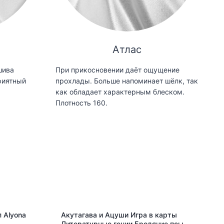
Атлас
шива
При прикосновении даёт ощущение
риятный
прохлады. Больше напоминает шёлк, так
как обладает характерным блеском.
Плотность 160.
 Alyona
Акутагава и Ацуши Игра в карты
Литературные гении Бродячие псы