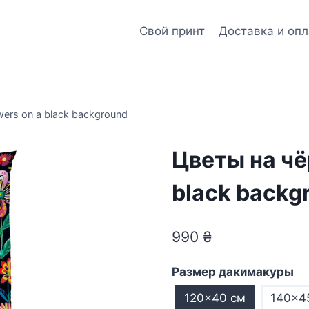
Свой принт
Доставка и опл
ers on a black background
Цветы на чё
black backg
990
₴
Размер дакимакуры
120×40 см
140×4