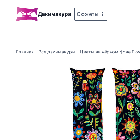
Перейти
к
Сюжеты
Дакимакура
содержимому
Главная
-
Все дакимакуры
-
Цветы на чёрном фоне Flow