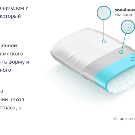
олнителем и
 который
шенной
й мягкого
ять форму и
ного
ки
ний чехол
тласа, а
Из чего с