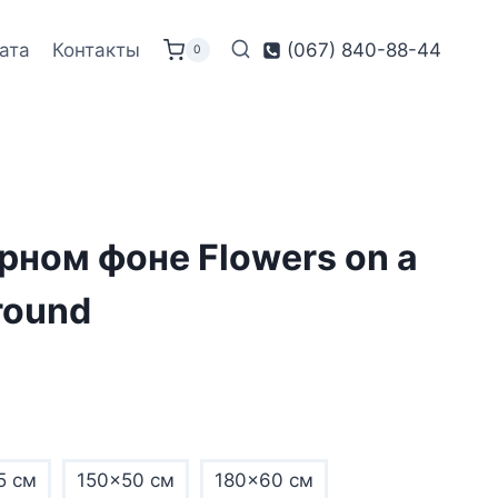
ата
Контакты
(067) 840-88-44
0
рном фоне Flowers on a
round
5 см
150×50 см
180×60 см