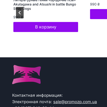
Akutagawa and Atsushi in battle Bungo
990
₴
Stray Dogs
990
₴
В корзину
Контактная информация:
Электронная почта:
sale@promozp.com.ua