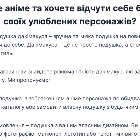
 аніме та хочете відчути себе
своїх улюблених персонажів?
одушка дакімакура – зручна та м’яка подушка на повн
и до себе. Дакімакура – це не просто подушка, а сп
стиль.
газині ви знайдете різноманітність дакімакур, які з
гу. Ми пропонуємо:
подушка із зображенням аніме персонажа по обидва
 каталогу або замовити власну подушку з будь-яким
.
амовлення – подушка з вашим власним дизайном. Ви
 фотографію, малюнок, логотип або текст і ми виго