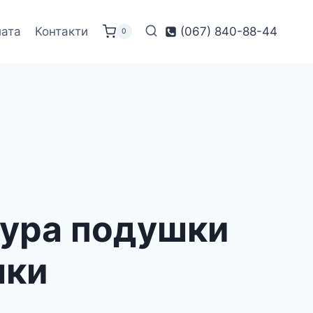
лата
Контакти
(067) 840-88-44
0
кура подушки
шки