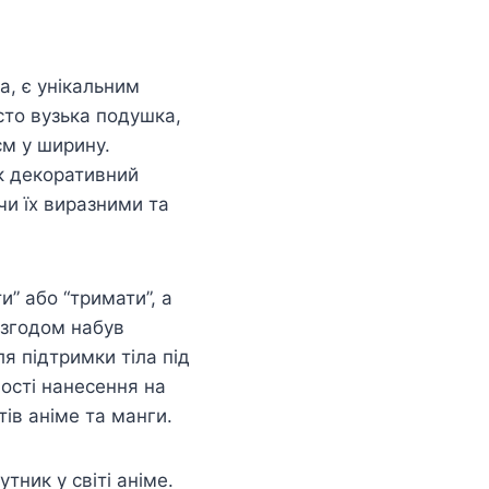
а, є унікальним
сто вузька подушка,
см у ширину.
як декоративний
чи їх виразними та
и” або “тримати”, а
 згодом набув
я підтримки тіла під
ості нанесення на
ів аніме та манги.
тник у світі аніме.