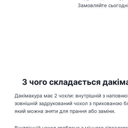
Замовляйте сьогодн
З чого складається дакім
Дакімакура має 2 чохли: внутрішній з наповню
зовнішній задрукований чохол з прихованою б
який можна зняти для прання або заміни.
Внутрішній чохол зроблено з міцного гіпоалер