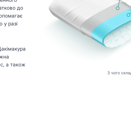
атково до
допомагає
 у разі
Дакімакура
ожна
ас, а також
З чого скла