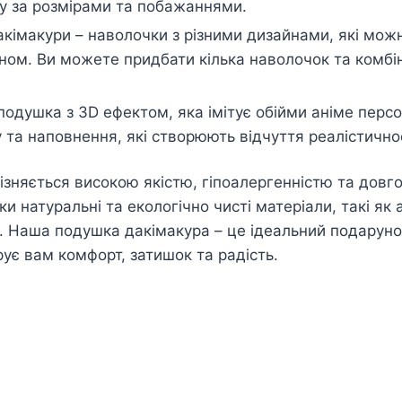
у за розмірами та побажаннями.
кімакури – наволочки з різними дизайнами, які можн
ном. Ви можете придбати кілька наволочок та комбін
подушка з 3D ефектом, яка імітує обійми аніме пер
 та наповнення, які створюють відчуття реалістичнос
ізняється високою якістю, гіпоалергенністю та довго
и натуральні та екологічно чисті матеріали, такі як 
. Наша подушка дакімакура – це ідеальний подарунок
рує вам комфорт, затишок та радість.