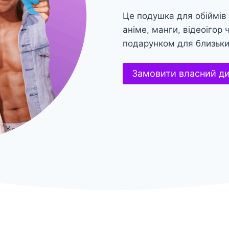
Це подушка для обіймів
аніме, манги, відеоігор
подарунком для близьк
Замовити власний д