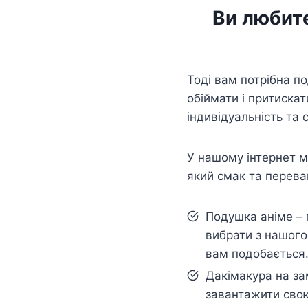
Ви любите
Тоді вам потрібна п
обіймати і притискат
індивідуальність та 
У нашому інтернет ма
який смак та перева
Подушка аніме – 
вибрати з нашого
вам подобається
Дакімакура на з
завантажити свою