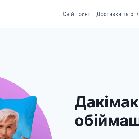
Свій принт
Доставка та оп
Дакіма
обійма