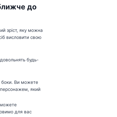
 ближче до
ий зріст, яку можна
осіб висловити свою
адовольнять будь-
 боки. Ви можете
 персонажем, який
 можете
товимо для вас