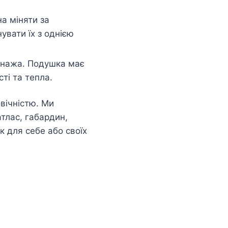
а міняти за
увати їх з однією
сонажа. Подушка має
ті та тепла.
вічністю. Ми
атлас, габардин,
 для себе або своїх