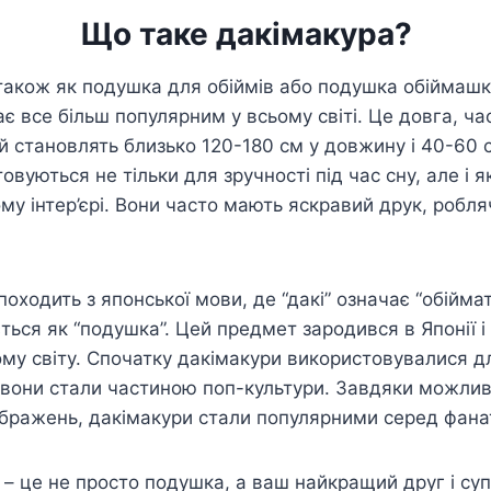
Що таке дакімакура?
також як подушка для обіймів або подушка обіймашк
є все більш популярним у всьому світі. Це довга, ча
ай становлять близько 120-180 см у довжину і 40-60 
вуються не тільки для зручності під час сну, але і 
у інтер’єрі. Вони часто мають яскравий друк, робля
походить з японської мови, де “дакі” означає “обіймат
ться як “подушка”. Цей предмет зародився в Японії і
ому світу. Спочатку дакімакури використовувалися дл
м вони стали частиною поп-культури. Завдяки можлив
ображень, дакімакури стали популярними серед фанат
 це не просто подушка, а ваш найкращий друг і супу