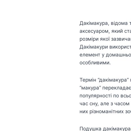
Дакімакура, відома 
аксесуаром, який ста
розміри якої зазвич
Дакімакури використо
елемент у домашньом
особливими.
Термін “дакімакура” 
“макура” перекладає
популярності по всь
час сну, але з часо
них різноманітних з
Подушка дакімакура –