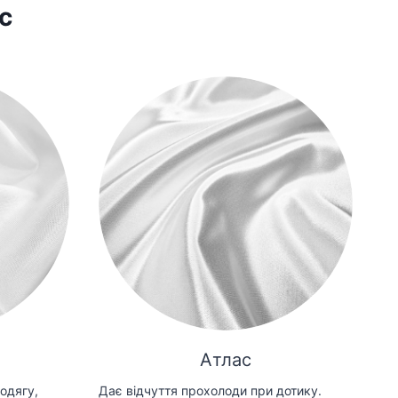
с
Атлас
одягу,
Дає відчуття прохолоди при дотику.