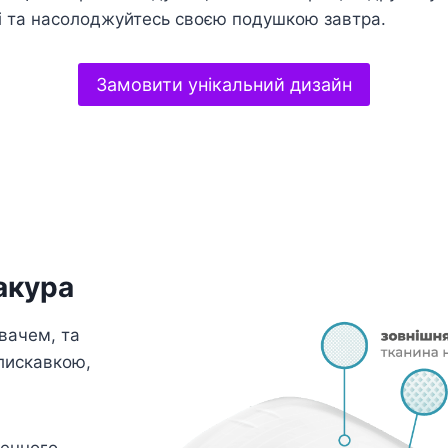
і та насолоджуйтесь своєю подушкою завтра.
Замовити унікальний дизайн
акура
вачем, та
лискавкою,
генного