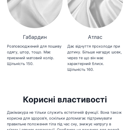
Габардин
Атлас
Розповсюджений для пошиву
Дає відчуття прохолоди при
одягу, штор, тощо. Має
дотику. Більше нагадує шовк,
приємний матовий колір.
через те що він має
Щільність 150.
характерний блиск.
Щільність 160.
Корисні властивості
Дакімакура не тільки служить естетичній функції. Вона також
корисна для здоров’я, оскільки допомагає підтримувати
правильне положення тіла під час сну, знижує напругу в
м’язах і сприяє релаксації. Особливо це важливо для людей,