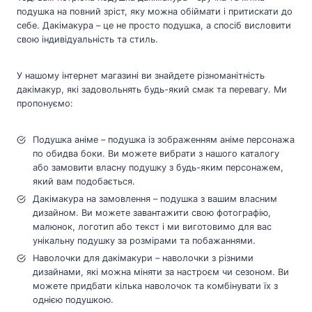
подушка на повний зріст, яку можна обіймати і притискати до
себе. Дакімакура – це не просто подушка, а спосіб висловити
свою індивідуальність та стиль.
У нашому інтернет магазині ви знайдете різноманітність
дакімакур, які задовольнять будь-який смак та перевагу. Ми
пропонуємо:
Подушка аніме – подушка із зображенням аніме персонажа
по обидва боки. Ви можете вибрати з нашого каталогу
або замовити власну подушку з будь-яким персонажем,
який вам подобається.
Дакімакура на замовлення – подушка з вашим власним
дизайном. Ви можете завантажити свою фотографію,
малюнок, логотип або текст і ми виготовимо для вас
унікальну подушку за розмірами та побажаннями.
Наволочки для дакімакури – наволочки з різними
дизайнами, які можна міняти за настроєм чи сезоном. Ви
можете придбати кілька наволочок та комбінувати їх з
однією подушкою.