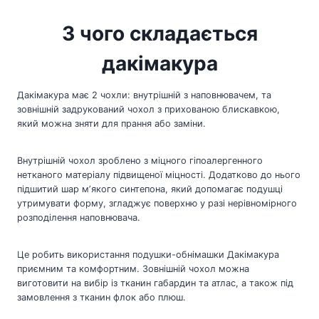
З чого складається
дакімакура
Дакімакура має 2 чохли: внутрішній з наповнювачем, та
зовнішній задрукований чохол з прихованою блискавкою,
який можна зняти для прання або заміни.
Внутрішній чохол зроблено з міцного гіпоалергенного
нетканого матеріалу підвищеної міцності. Додатково до нього
підшитий шар мʼякого синтепона, який допомагає подушці
утримувати форму, згладжує поверхню у разі нерівномірного
розподілення наповнювача.
Це робить використання подушки-обнімашки Дакімакура
приємним та комфортним. Зовнішній чохол можна
виготовити на вибір із тканин габардин та атлас, а також під
замовлення з тканин флок або плюш.