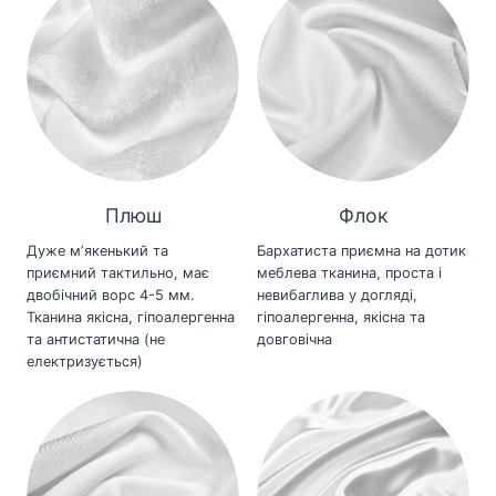
Плюш
Флок
Дуже мʼякенький та
Бархатиста приємна на дотик
приємний тактильно, має
меблева тканина, проста і
двобічний ворс 4-5 мм.
невибаглива у догляді,
Тканина якісна, гіпоалергенна
гіпоалергенна, якісна та
та антистатична (не
довговічна
електризується)