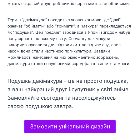
мають яскравий друк, роблячи їх виразними та особливими.
Термін “дакімакура” походить з японської мови, де “дакі”
означає “обіймати” або “тримати”, а “макура” перекладається
як “подушка”. Цей предмет зародився в Японії і згодом набув
популярності по всьому світу. Спочатку дакімакури
використовувалися для підтримки тіла під час сну, але з
часом вони стали частиною поп-культури. Завдяки
можливості нанесення на них різноманітних зображень,
дакімакури стали популярними серед фанатів аніме та манги.
Подушка дакімакура – це не просто подушка,
а ваш найкращий друг і супутник у світі аніме.
Замовляйте сьогодні та насолоджуйтесь
своєю подушкою завтра.
Замовити унікальний дизайн