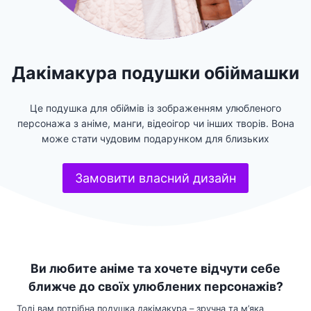
Дакімакура подушки обіймашки
Це подушка для обіймів із зображенням улюбленого
персонажа з аніме, манги, відеоігор чи інших творів. Вона
може стати чудовим подарунком для близьких
Замовити власний дизайн
Ви любите аніме та хочете відчути себе
ближче до своїх улюблених персонажів?
Тоді вам потрібна подушка дакімакура – зручна та м’яка