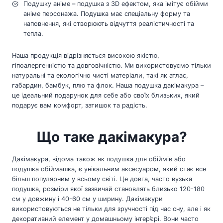
Подушку аніме – подушка з 3D ефектом, яка імітує обійми
аніме персонажа. Подушка має спеціальну форму та
наповнення, які створюють відчуття реалістичності та
тепла.
Наша продукція відрізняється високою якістю,
гіпоалергенністю та довговічністю. Ми використовуємо тільки
натуральні та екологічно чисті матеріали, такі як атлас,
габардин, бамбук, плю та флок. Наша подушка дакімакура –
це ідеальний подарунок для себе або своїх близьких, який
подарує вам комфорт, затишок та радість.
Що таке дакімакура?
Дакімакура, відома також як подушка для обіймів або
подушка обіймашка, є унікальним аксесуаром, який стає все
більш популярним у всьому світі. Це довга, часто вузька
подушка, розміри якої зазвичай становлять близько 120-180
см у довжину і 40-60 см у ширину. Дакімакури
використовуються не тільки для зручності під час сну, але і як
декоративний елемент у домашньому інтер’єрі. Вони часто