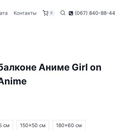
ата
Контакты
(067) 840-88-44
0
балконе Аниме Girl on
 Anime
5 см
150×50 см
180×60 см