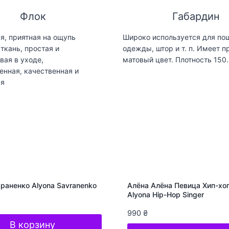
Флок
Габардин
я, приятная на ощупь
Широко используется для по
ткань, простая и
одежды, штор и т. п. Имеет п
вая в уходе,
матовый цвет. Плотность 150.
енная, качественная и
ая
раненко Alyona Savranenko
Алёна Алёна Певица Хип-хоп
Alyona Hip-Hop Singer
990
₴
В корзину