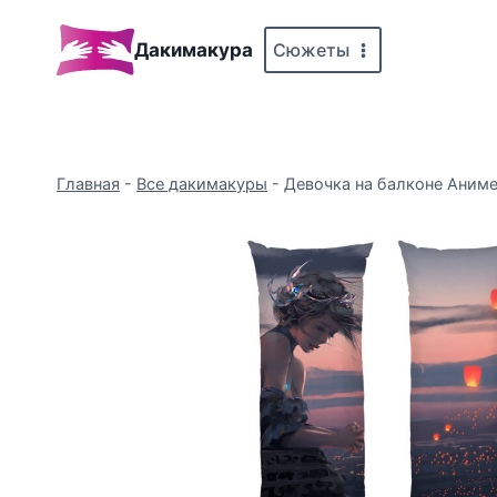
Перейти
к
Сюжеты
Дакимакура
содержимому
Главная
-
Все дакимакуры
-
Девочка на балконе Аниме G