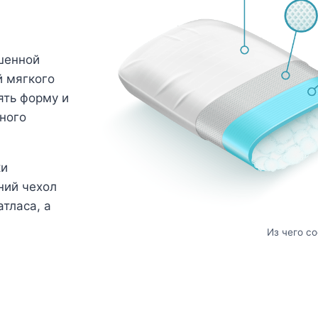
шенной
й мягкого
ять форму и
ного
ки
ний чехол
тласа, а
Из чего с