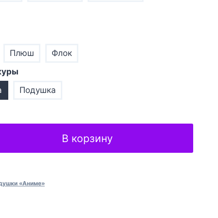
Плюш
Флок
куры
а
Подушка
В корзину
душки «Аниме»