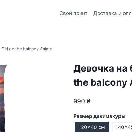
Свой принт
Доставка и опл
irl on the balcony Anime
Девочка на 
the balcony
990
₴
Размер дакимакуры
120×40 см
140×4