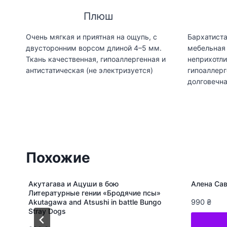
Плюш
Очень мягкая и приятная на ощупь, с
Бархатиста
двусторонним ворсом длиной 4–5 мм.
мебельная 
Ткань качественная, гипоаллергенная и
неприхотли
антистатическая (не электризуется)
гипоаллерг
долговечн
Похожие
Акутагава и Ацуши в бою
Алена Сав
Литературные гении «Бродячие псы»
Akutagawa and Atsushi in battle Bungo
990
₴
Stray Dogs