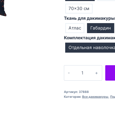
70×30 см
Ткань для дакимакуры
Атлас
Габардин
Комплектация дакима
Отдельная наволочк
Количество
товара
Дівчинка
на
Артикул:
37888
балконі
Категории:
Все дакимакуры
,
По
Аніме
Girl