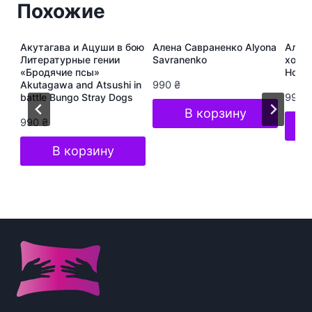
Похожие
ура
Акутагава и Ацуши в бою
Алена Савраненко Alyona
Алёна
s
Литературные гении
Savranenko
хоп A
«Бродячие псы»
Hop S
Akutagawa and Atsushi in
990
₴
battle Bungo Stray Dogs
990
В корзину
990
₴
В корзину