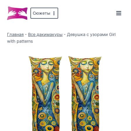
Перейти
к
Сюжеты
содержимому
Главная
-
Все дакимакуры
-
Девушка с узорами Girl
with patterns