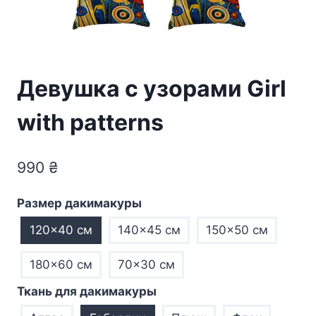
Девушка с узорами Girl
with patterns
990
₴
Размер дакимакуры
120×40 см
140×45 см
150×50 см
180×60 см
70×30 см
Ткань для дакимакуры