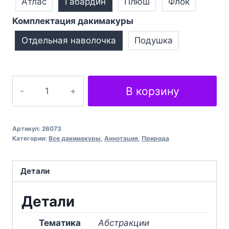
Атлас
Габардин
Плюш
Флок
Комплектация дакимакуры
Отдельная наволочка
Подушка
Количество
В корзину
товара
Дівчина
з
Артикул:
26073
візерунками
Категории:
Все дакимакуры
,
Аннотация
,
Природа
Girl
with
Детали
patterns
Детали
Тематика
Абстракции