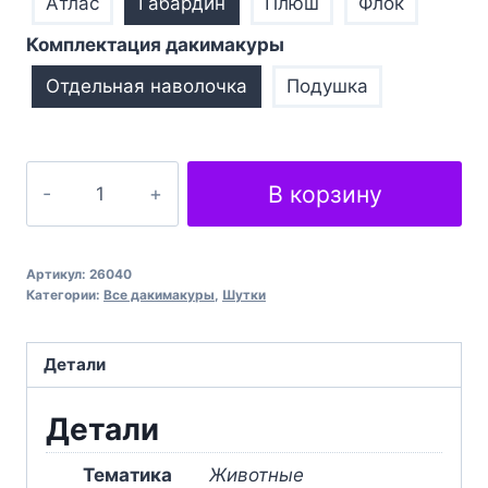
Атлас
Габардин
Плюш
Флок
Комплектация дакимакуры
Отдельная наволочка
Подушка
Количество
В корзину
товара
Чорна
шкіра
Артикул:
26040
Крокодил
Категории:
Все дакимакуры
,
Шутки
Black
skin
Детали
Crocodile
Детали
Тематика
Животные