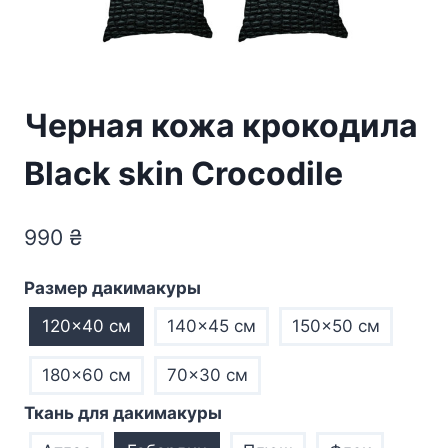
Черная кожа крокодила
Black skin Crocodile
990
₴
Размер дакимакуры
120×40 см
140×45 см
150×50 см
180×60 см
70×30 см
Ткань для дакимакуры