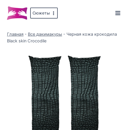
Перейти
к
Сюжеты
содержимому
Главная
-
Все дакимакуры
-
Черная кожа крокодила
Black skin Crocodile