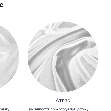
с
Атлас
одягу,
Дає відчуття прохолоди при дотику.