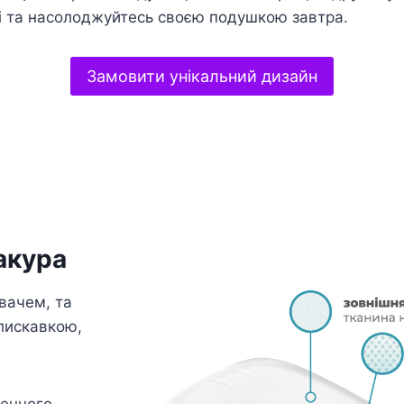
і та насолоджуйтесь своєю подушкою завтра.
Замовити унікальний дизайн
акура
вачем, та
лискавкою,
генного