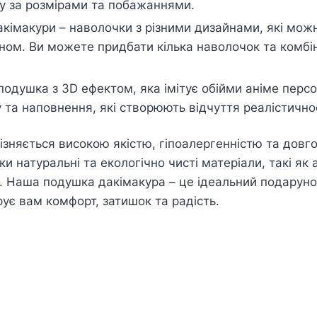
у за розмірами та побажаннями.
кімакури – наволочки з різними дизайнами, які можн
ном. Ви можете придбати кілька наволочок та комбін
подушка з 3D ефектом, яка імітує обійми аніме пер
 та наповнення, які створюють відчуття реалістичнос
ізняється високою якістю, гіпоалергенністю та довго
и натуральні та екологічно чисті матеріали, такі як 
. Наша подушка дакімакура – це ідеальний подарунок
рує вам комфорт, затишок та радість.