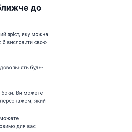
 ближче до
ий зріст, яку можна
осіб висловити свою
адовольнять будь-
 боки. Ви можете
 персонажем, який
 можете
товимо для вас