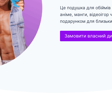
Це подушка для обіймів
аніме, манги, відеоігор
подарунком для близьк
Замовити власний д