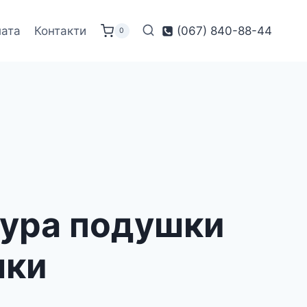
лата
Контакти
(067) 840-88-44
0
кура подушки
шки