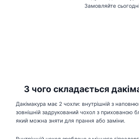
Замовляйте сьогодн
З чого складається дакім
Дакімакура має 2 чохли: внутрішній з наповню
зовнішній задрукований чохол з прихованою б
який можна зняти для прання або заміни.
Внутрішній чохол зроблено з міцного гіпоалер