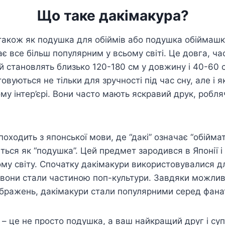
Що таке дакімакура?
також як подушка для обіймів або подушка обіймашк
є все більш популярним у всьому світі. Це довга, ча
ай становлять близько 120-180 см у довжину і 40-60 
вуються не тільки для зручності під час сну, але і 
у інтер’єрі. Вони часто мають яскравий друк, робля
походить з японської мови, де “дакі” означає “обіймат
ться як “подушка”. Цей предмет зародився в Японії і
ому світу. Спочатку дакімакури використовувалися дл
м вони стали частиною поп-культури. Завдяки можлив
ображень, дакімакури стали популярними серед фанат
 це не просто подушка, а ваш найкращий друг і супу