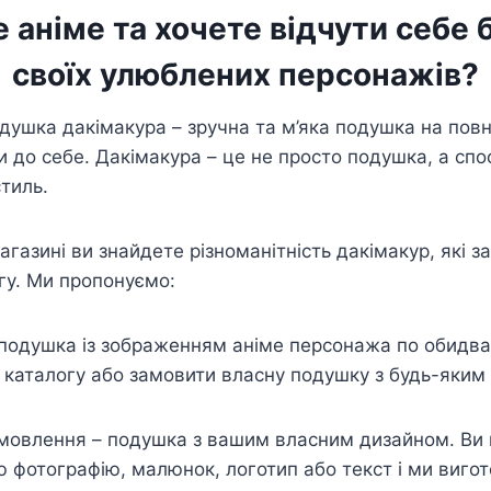
 аніме та хочете відчути себе
своїх улюблених персонажів?
одушка дакімакура – зручна та м’яка подушка на повн
и до себе. Дакімакура – це не просто подушка, а сп
стиль.
газині ви знайдете різноманітність дакімакур, які з
гу. Ми пропонуємо:
подушка із зображенням аніме персонажа по обидва
 каталогу або замовити власну подушку з будь-яким
.
амовлення – подушка з вашим власним дизайном. Ви
 фотографію, малюнок, логотип або текст і ми виго