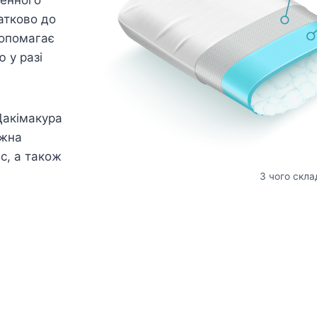
атково до
допомагає
 у разі
Дакімакура
ожна
ас, а також
З чого скла