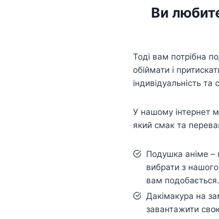
Ви любите
Тоді вам потрібна п
обіймати і притискат
індивідуальність та 
У нашому інтернет ма
який смак та перева
Подушка аніме – 
вибрати з нашого
вам подобається
Дакімакура на з
завантажити свою