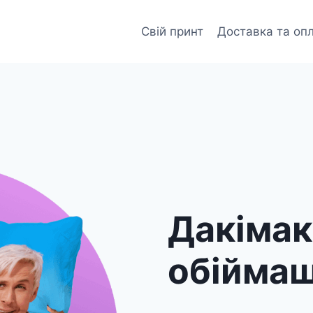
Свій принт
Доставка та оп
Дакіма
обійма