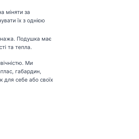
а міняти за
увати їх з однією
сонажа. Подушка має
ті та тепла.
вічністю. Ми
атлас, габардин,
 для себе або своїх