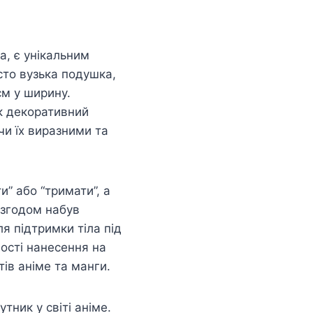
а, є унікальним
сто вузька подушка,
см у ширину.
як декоративний
чи їх виразними та
и” або “тримати”, а
 згодом набув
я підтримки тіла під
ості нанесення на
ів аніме та манги.
тник у світі аніме.