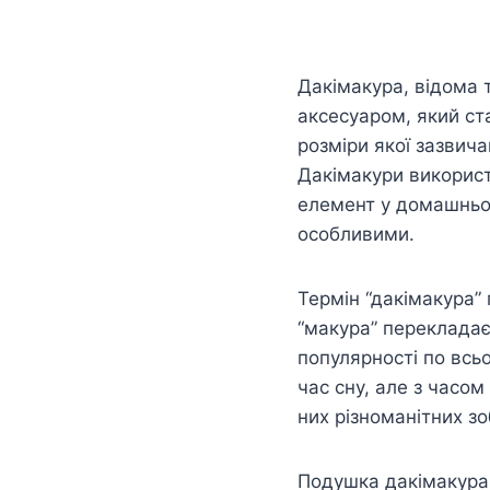
Дакімакура, відома 
аксесуаром, який ста
розміри якої зазвич
Дакімакури використо
елемент у домашньом
особливими.
Термін “дакімакура” 
“макура” перекладає
популярності по всь
час сну, але з часо
них різноманітних з
Подушка дакімакура –