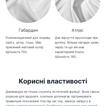
Габардин
Атлас
Розповсюджений для пошиву
Дає відчуття прохолоди при
одягу, штор, тощо. Має
дотику. Більше нагадує шовк,
приємний матовий колір.
через те що він має
Щільність 150.
характерний блиск.
Щільність 160.
Корисні властивості
Дакімакура не тільки служить естетичній функції. Вона також
корисна для здоров’я, оскільки допомагає підтримувати
правильне положення тіла під час сну, знижує напругу в
м’язах і сприяє релаксації. Особливо це важливо для людей,