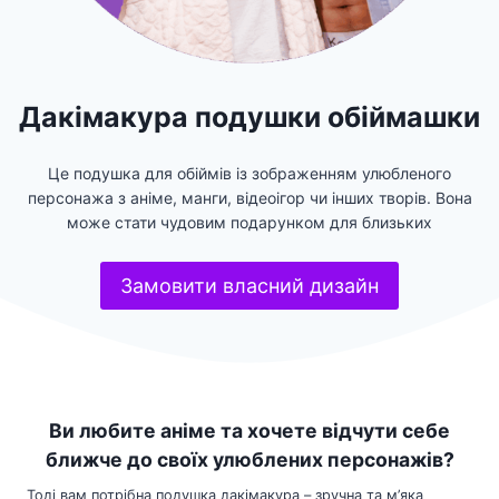
Дакімакура подушки обіймашки
Це подушка для обіймів із зображенням улюбленого
персонажа з аніме, манги, відеоігор чи інших творів. Вона
може стати чудовим подарунком для близьких
Замовити власний дизайн
Ви любите аніме та хочете відчути себе
ближче до своїх улюблених персонажів?
Тоді вам потрібна подушка дакімакура – зручна та м’яка