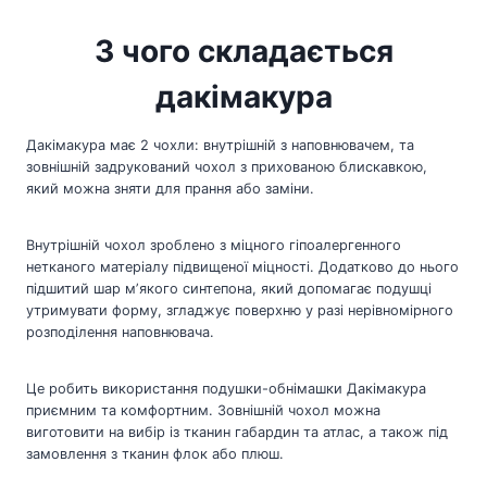
З чого складається
дакімакура
Дакімакура має 2 чохли: внутрішній з наповнювачем, та
зовнішній задрукований чохол з прихованою блискавкою,
який можна зняти для прання або заміни.
Внутрішній чохол зроблено з міцного гіпоалергенного
нетканого матеріалу підвищеної міцності. Додатково до нього
підшитий шар мʼякого синтепона, який допомагає подушці
утримувати форму, згладжує поверхню у разі нерівномірного
розподілення наповнювача.
Це робить використання подушки-обнімашки Дакімакура
приємним та комфортним. Зовнішній чохол можна
виготовити на вибір із тканин габардин та атлас, а також під
замовлення з тканин флок або плюш.