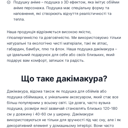
Подушку аніме – подушка з 3D ефектом, яка імітує обійми
аніме персонажа. Подушка має спеціальну форму та
наповнення, які створюють відчуття реалістичності та
тепла.
Наша продукція відрізняється високою якістю,
гіпоалергенністю та довговічністю. Ми використовуємо тільки
натуральні та екологічно чисті матеріали, такі як атлас,
габардин, бамбук, плю та флок. Наша подушка дакімакура –
це ідеальний подарунок для себе або своїх близьких, який
подарує вам комфорт, затишок та радість.
Що таке дакімакура?
Дакімакура, відома також як подушка для обіймів або
подушка обіймашка, є унікальним аксесуаром, який стає все
більш популярним у всьому світі. Це довга, часто вузька
подушка, розміри якої зазвичай становлять близько 120-180
см у довжину і 40-60 см у ширину. Дакімакури
використовуються не тільки для зручності під час сну, але і як
декоративний елемент у домашньому інтер’єрі. Вони часто