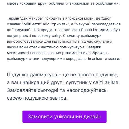
мають яскравий друк, роблячи їх виразними та особливими.
Термін “дакімакура” походить з японської мови, де “дакі”
означає “обіймати” або “тримати”, а “макура” перекладається
як “подушка”. Цей предмет зародився в Японії і згодом набув
популярності по всьому світу. Спочатку дакімакури
використовувалися для підтримки тіла під час сну, але з
часом вони стали частиною поп-культури. Завдяки
можливості нанесення на них різноманітних зображень,
дакімакури стали популярними серед фанатів аніме та манги.
Подушка дакімакура – це не просто подушка,
а ваш найкращий друг і супутник у світі аніме.
Замовляйте сьогодні та насолоджуйтесь
своєю подушкою завтра.
Замовити унікальний дизайн