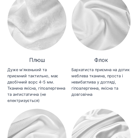
Плюш
Флок
Дуже мʼякенький та
Бархатиста приємна на дотик
приємний тактильно, має
меблева тканина, проста і
двобічний ворс 4-5 мм.
невибаглива у догляді,
Тканина якісна, гіпоалергенна
гіпоалергенна, якісна та
та антистатична (не
довговічна
електризується)