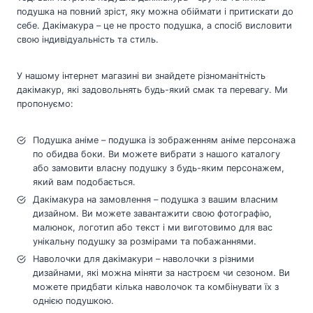
подушка на повний зріст, яку можна обіймати і притискати до
себе. Дакімакура – це не просто подушка, а спосіб висловити
свою індивідуальність та стиль.
У нашому інтернет магазині ви знайдете різноманітність
дакімакур, які задовольнять будь-який смак та перевагу. Ми
пропонуємо:
Подушка аніме – подушка із зображенням аніме персонажа
по обидва боки. Ви можете вибрати з нашого каталогу
або замовити власну подушку з будь-яким персонажем,
який вам подобається.
Дакімакура на замовлення – подушка з вашим власним
дизайном. Ви можете завантажити свою фотографію,
малюнок, логотип або текст і ми виготовимо для вас
унікальну подушку за розмірами та побажаннями.
Наволочки для дакімакури – наволочки з різними
дизайнами, які можна міняти за настроєм чи сезоном. Ви
можете придбати кілька наволочок та комбінувати їх з
однією подушкою.