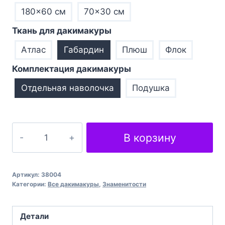
180×60 см
70×30 см
Ткань для дакимакуры
Атлас
Габардин
Плюш
Флок
Комплектация дакимакуры
Отдельная наволочка
Подушка
Количество
В корзину
товара
Артем
Півоваров
Артикул:
38004
Співак
Категории:
Все дакимакуры
,
Знаменитости
природа
Artem
Детали
Pivovarov