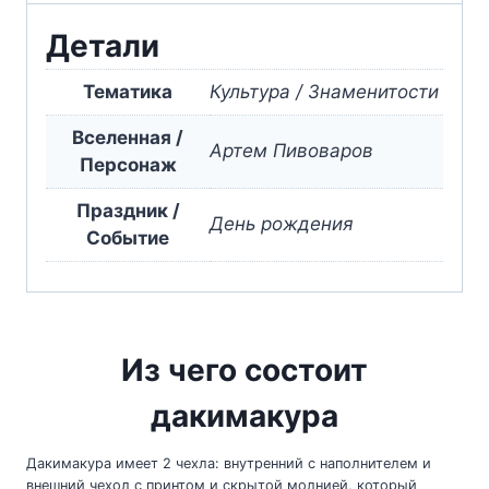
Singer
Детали
Nature
Тематика
Культура / Знаменитости
Вселенная /
Артем Пивоваров
Персонаж
Праздник /
День рождения
Событие
Из чего состоит
дакимакура
Дакимакура имеет 2 чехла: внутренний с наполнителем и
внешний чехол с принтом и скрытой молнией, который