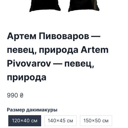
Артем Пивоваров —
певец, природа Artem
Pivovarov — певец,
природа
990
₴
Размер дакимакуры
120×40 см
140×45 см
150×50 см