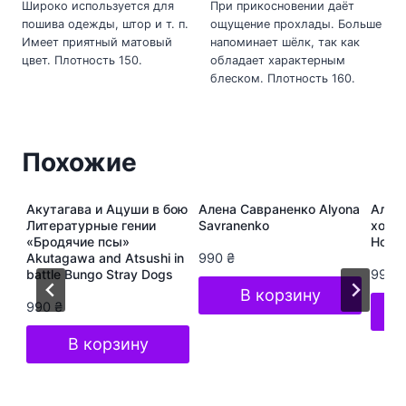
Широко используется для
При прикосновении даёт
пошива одежды, штор и т. п.
ощущение прохлады. Больше
Имеет приятный матовый
напоминает шёлк, так как
цвет. Плотность 150.
обладает характерным
блеском. Плотность 160.
Похожие
ура
Акутагава и Ацуши в бою
Алена Савраненко Alyona
Алёна
s
Литературные гении
Savranenko
хоп A
«Бродячие псы»
Hop S
Akutagawa and Atsushi in
990
₴
battle Bungo Stray Dogs
990
В корзину
990
₴
В корзину