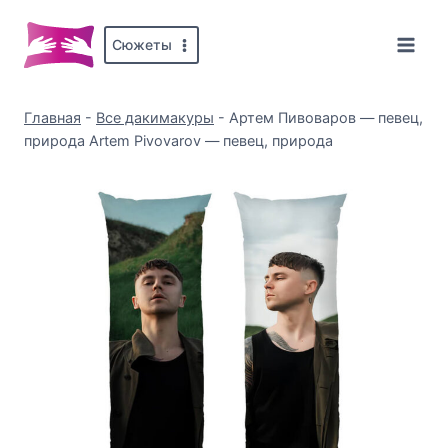
Перейти
к
Сюжеты
содержимому
Главная
-
Все дакимакуры
-
Артем Пивоваров — певец,
природа Artem Pivovarov — певец, природа