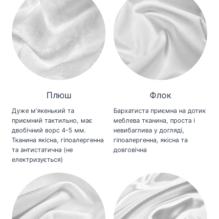
Плюш
Флок
Дуже мʼякенький та
Бархатиста приємна на дотик
приємний тактильно, має
меблева тканина, проста і
двобічний ворс 4-5 мм.
невибаглива у догляді,
Тканина якісна, гіпоалергенна
гіпоалергенна, якісна та
та антистатична (не
довговічна
електризується)