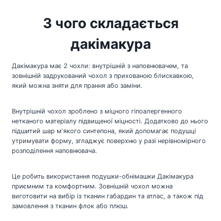
З чого складається
дакімакура
Дакімакура має 2 чохли: внутрішній з наповнювачем, та
зовнішній задрукований чохол з прихованою блискавкою,
який можна зняти для прання або заміни.
Внутрішній чохол зроблено з міцного гіпоалергенного
нетканого матеріалу підвищеної міцності. Додатково до нього
підшитий шар мʼякого синтепона, який допомагає подушці
утримувати форму, згладжує поверхню у разі нерівномірного
розподілення наповнювача.
Це робить використання подушки-обнімашки Дакімакура
приємним та комфортним. Зовнішній чохол можна
виготовити на вибір із тканин габардин та атлас, а також під
замовлення з тканин флок або плюш.