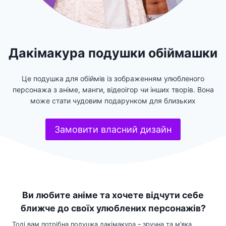
Дакімакура подушки обіймашки
Це подушка для обіймів із зображенням улюбленого
персонажа з аніме, манги, відеоігор чи інших творів. Вона
може стати чудовим подарунком для близьких
Замовити власний дизайн
Ви любите аніме та хочете відчути себе
ближче до своїх улюблених персонажів?
Тоді вам потрібна подушка дакімакура – зручна та м’яка