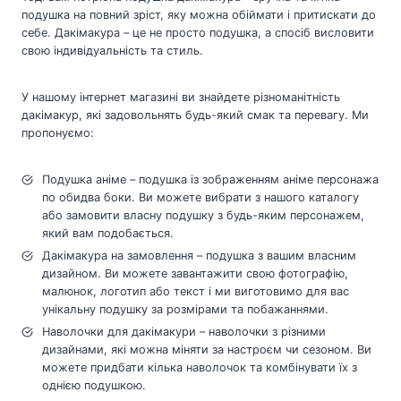
подушка на повний зріст, яку можна обіймати і притискати до
себе. Дакімакура – це не просто подушка, а спосіб висловити
свою індивідуальність та стиль.
У нашому інтернет магазині ви знайдете різноманітність
дакімакур, які задовольнять будь-який смак та перевагу. Ми
пропонуємо:
Подушка аніме – подушка із зображенням аніме персонажа
по обидва боки. Ви можете вибрати з нашого каталогу
або замовити власну подушку з будь-яким персонажем,
який вам подобається.
Дакімакура на замовлення – подушка з вашим власним
дизайном. Ви можете завантажити свою фотографію,
малюнок, логотип або текст і ми виготовимо для вас
унікальну подушку за розмірами та побажаннями.
Наволочки для дакімакури – наволочки з різними
дизайнами, які можна міняти за настроєм чи сезоном. Ви
можете придбати кілька наволочок та комбінувати їх з
однією подушкою.