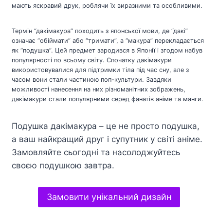
мають яскравий друк, роблячи їх виразними та особливими.
Термін “дакімакура” походить з японської мови, де “дакі”
означає “обіймати” або “тримати”, а “макура” перекладається
як “подушка”. Цей предмет зародився в Японії і згодом набув
популярності по всьому світу. Спочатку дакімакури
використовувалися для підтримки тіла під час сну, але з
часом вони стали частиною поп-культури. Завдяки
можливості нанесення на них різноманітних зображень,
дакімакури стали популярними серед фанатів аніме та манги.
Подушка дакімакура – це не просто подушка,
а ваш найкращий друг і супутник у світі аніме.
Замовляйте сьогодні та насолоджуйтесь
своєю подушкою завтра.
Замовити унікальний дизайн