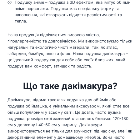
Подушку аніме – подушка з 3D ефектом, яка імітує обійми
аніме персонажа. Подушка має спеціальну форму та
наповнення, які створюють відчуття реалістичності та
тепла.
Наша продукція відрізняється високою якістю,
гіпоалергенністю та довговічністю. Ми використовуємо тільки
натуральні та екологічно чисті матеріали, такі як атлас,
габардин, бамбук, плю та флок. Наша подушка дакімакура –
це ідеальний подарунок для себе або своїх близьких, який
подарує вам комфорт, затишок та радість.
Що таке дакімакура?
Дакімакура, відома також як подушка для обіймів або
подушка обіймашка, є унікальним аксесуаром, який стає все
більш популярним у всьому світі. Це довга, часто вузька
подушка, розміри якої зазвичай становлять близько 120-180
см у довжину і 40-60 см у ширину. Дакімакури
використовуються не тільки для зручності під час сну, але і як
декоративний елемент у домашньому інтер’єрі. Вони часто