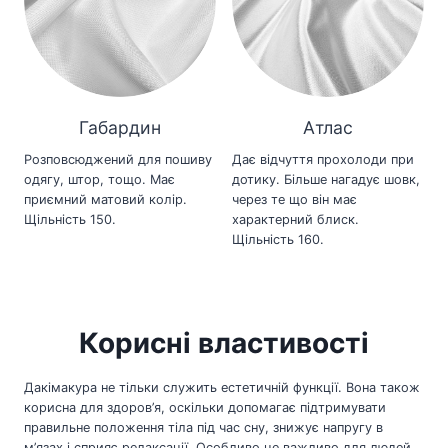
Габардин
Атлас
Розповсюджений для пошиву
Дає відчуття прохолоди при
одягу, штор, тощо. Має
дотику. Більше нагадує шовк,
приємний матовий колір.
через те що він має
Щільність 150.
характерний блиск.
Щільність 160.
Корисні властивості
Дакімакура не тільки служить естетичній функції. Вона також
корисна для здоров’я, оскільки допомагає підтримувати
правильне положення тіла під час сну, знижує напругу в
м’язах і сприяє релаксації. Особливо це важливо для людей,