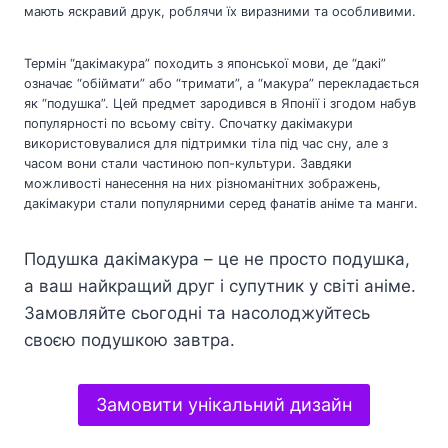
мають яскравий друк, роблячи їх виразними та особливими.
Термін “дакімакура” походить з японської мови, де “дакі”
означає “обіймати” або “тримати”, а “макура” перекладається
як “подушка”. Цей предмет зародився в Японії і згодом набув
популярності по всьому світу. Спочатку дакімакури
використовувалися для підтримки тіла під час сну, але з
часом вони стали частиною поп-культури. Завдяки
можливості нанесення на них різноманітних зображень,
дакімакури стали популярними серед фанатів аніме та манги.
Подушка дакімакура – це не просто подушка,
а ваш найкращий друг і супутник у світі аніме.
Замовляйте сьогодні та насолоджуйтесь
своєю подушкою завтра.
Замовити унікальний дизайн