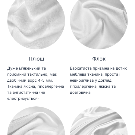
Плюш
Флок
Дуже мʼякенький та
Бархатиста приємна на дотик
приємний тактильно, має
меблева тканина, проста і
двобічний ворс 4-5 мм.
невибаглива у догляді,
Тканина якісна, гіпоалергенна
гіпоалергенна, якісна та
та антистатична (не
довговічна
електризується)