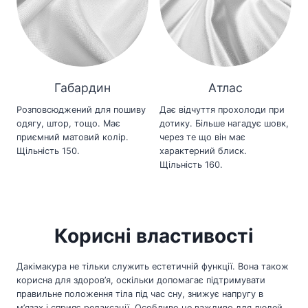
Габардин
Атлас
Розповсюджений для пошиву
Дає відчуття прохолоди при
одягу, штор, тощо. Має
дотику. Більше нагадує шовк,
приємний матовий колір.
через те що він має
Щільність 150.
характерний блиск.
Щільність 160.
Корисні властивості
Дакімакура не тільки служить естетичній функції. Вона також
корисна для здоров’я, оскільки допомагає підтримувати
правильне положення тіла під час сну, знижує напругу в
м’язах і сприяє релаксації. Особливо це важливо для людей,