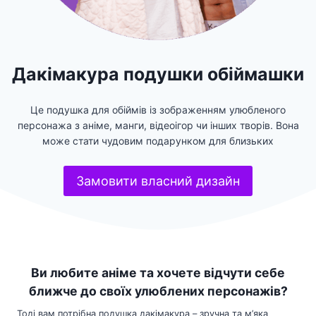
Дакімакура подушки обіймашки
Це подушка для обіймів із зображенням улюбленого
персонажа з аніме, манги, відеоігор чи інших творів. Вона
може стати чудовим подарунком для близьких
Замовити власний дизайн
Ви любите аніме та хочете відчути себе
ближче до своїх улюблених персонажів?
Тоді вам потрібна подушка дакімакура – зручна та м’яка