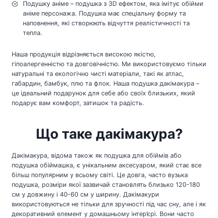
Подушку аніме – подушка з 3D ефектом, яка імітує обійми
аніме персонажа. Подушка має спеціальну форму та
наповнення, які створюють відчуття реалістичності та
тепла.
Наша продукція відрізняється високою якістю,
гіпоалергенністю та довговічністю. Ми використовуємо тільки
натуральні та екологічно чисті матеріали, такі як атлас,
габардин, бамбук, плю та флок. Наша подушка дакімакура –
це ідеальний подарунок для себе або своїх близьких, який
подарує вам комфорт, затишок та радість.
Що таке дакімакура?
Дакімакура, відома також як подушка для обіймів або
подушка обіймашка, є унікальним аксесуаром, який стає все
більш популярним у всьому світі. Це довга, часто вузька
подушка, розміри якої зазвичай становлять близько 120-180
см у довжину і 40-60 см у ширину. Дакімакури
використовуються не тільки для зручності під час сну, але і як
декоративний елемент у домашньому інтер’єрі. Вони часто