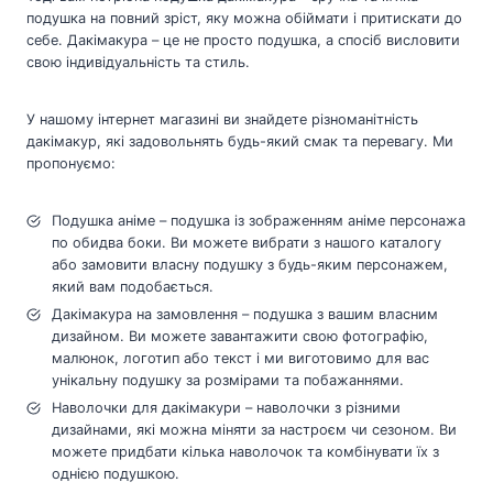
подушка на повний зріст, яку можна обіймати і притискати до
себе. Дакімакура – це не просто подушка, а спосіб висловити
свою індивідуальність та стиль.
У нашому інтернет магазині ви знайдете різноманітність
дакімакур, які задовольнять будь-який смак та перевагу. Ми
пропонуємо:
Подушка аніме – подушка із зображенням аніме персонажа
по обидва боки. Ви можете вибрати з нашого каталогу
або замовити власну подушку з будь-яким персонажем,
який вам подобається.
Дакімакура на замовлення – подушка з вашим власним
дизайном. Ви можете завантажити свою фотографію,
малюнок, логотип або текст і ми виготовимо для вас
унікальну подушку за розмірами та побажаннями.
Наволочки для дакімакури – наволочки з різними
дизайнами, які можна міняти за настроєм чи сезоном. Ви
можете придбати кілька наволочок та комбінувати їх з
однією подушкою.