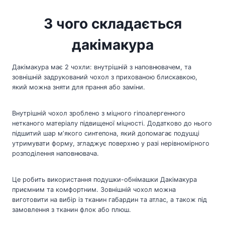
З чого складається
дакімакура
Дакімакура має 2 чохли: внутрішній з наповнювачем, та
зовнішній задрукований чохол з прихованою блискавкою,
який можна зняти для прання або заміни.
Внутрішній чохол зроблено з міцного гіпоалергенного
нетканого матеріалу підвищеної міцності. Додатково до нього
підшитий шар мʼякого синтепона, який допомагає подушці
утримувати форму, згладжує поверхню у разі нерівномірного
розподілення наповнювача.
Це робить використання подушки-обнімашки Дакімакура
приємним та комфортним. Зовнішній чохол можна
виготовити на вибір із тканин габардин та атлас, а також під
замовлення з тканин флок або плюш.