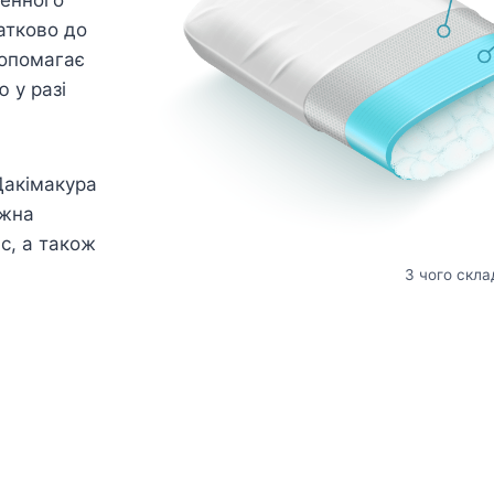
атково до
допомагає
 у разі
Дакімакура
ожна
ас, а також
З чого скла