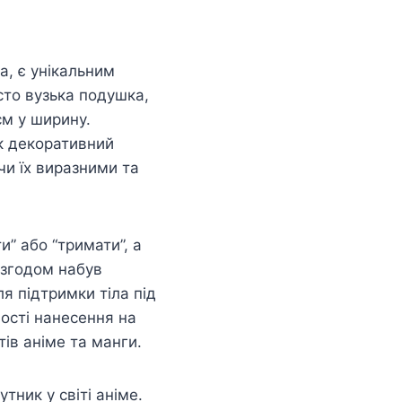
а, є унікальним
сто вузька подушка,
см у ширину.
як декоративний
чи їх виразними та
и” або “тримати”, а
 згодом набув
я підтримки тіла під
ості нанесення на
ів аніме та манги.
тник у світі аніме.