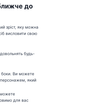
 ближче до
ий зріст, яку можна
осіб висловити свою
адовольнять будь-
 боки. Ви можете
 персонажем, який
 можете
товимо для вас