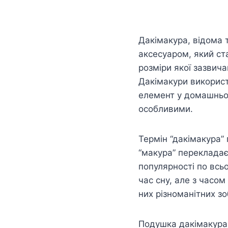
Дакімакура, відома 
аксесуаром, який ста
розміри якої зазвич
Дакімакури використо
елемент у домашньом
особливими.
Термін “дакімакура” 
“макура” перекладає
популярності по всь
час сну, але з часо
них різноманітних з
Подушка дакімакура –