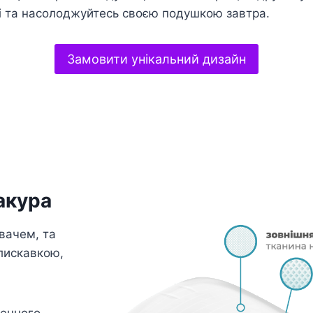
і та насолоджуйтесь своєю подушкою завтра.
Замовити унікальний дизайн
акура
вачем, та
лискавкою,
генного