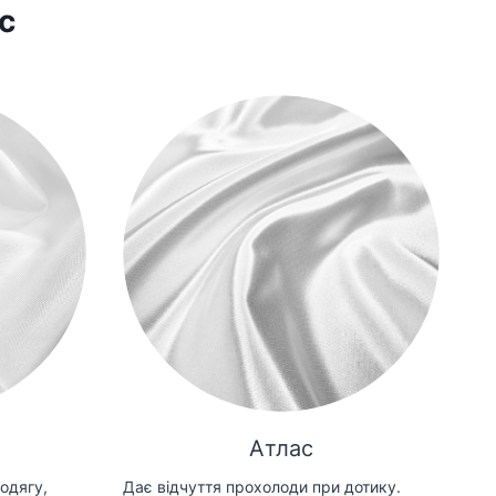
с
Атлас
одягу,
Дає відчуття прохолоди при дотику.