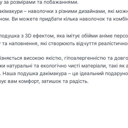
у за розмірами та побажаннями.
кімакури – наволочки з різними дизайнами, які можн
ном. Ви можете придбати кілька наволочок та комбін
подушка з 3D ефектом, яка імітує обійми аніме пер
 та наповнення, які створюють відчуття реалістичнос
ізняється високою якістю, гіпоалергенністю та довго
и натуральні та екологічно чисті матеріали, такі як 
. Наша подушка дакімакура – це ідеальний подарунок
рує вам комфорт, затишок та радість.