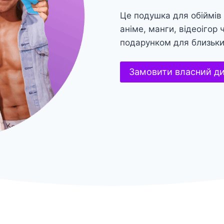
Це подушка для обіймів
аніме, манги, відеоігор
подарунком для близьк
Замовити власний д