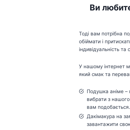
Ви любите
Тоді вам потрібна п
обіймати і притискат
індивідуальність та 
У нашому інтернет ма
який смак та перева
Подушка аніме – 
вибрати з нашого
вам подобається
Дакімакура на з
завантажити свою