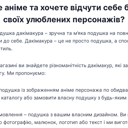
 аніме та хочете відчути себе
своїх улюблених персонажів?
одушка дакімакура – зручна та м’яка подушка на повн
и до себе. Дакімакура – це не просто подушка, а сп
стиль.
газині ви знайдете різноманітність дакімакур, які з
гу. Ми пропонуємо:
подушка із зображенням аніме персонажа по обидва
 каталогу або замовити власну подушку з будь-яким
.
амовлення – подушка з вашим власним дизайном. Ви
 фотографію, малюнок, логотип або текст і ми виго