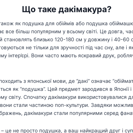
Що таке дакімакура?
також як подушка для обіймів або подушка обіймашк
є все більш популярним у всьому світі. Це довга, ча
ай становлять близько 120-180 см у довжину і 40-60 
вуються не тільки для зручності під час сну, але і 
у інтер’єрі. Вони часто мають яскравий друк, робля
походить з японської мови, де “дакі” означає “обіймат
ться як “подушка”. Цей предмет зародився в Японії і
ому світу. Спочатку дакімакури використовувалися дл
м вони стали частиною поп-культури. Завдяки можлив
ображень, дакімакури стали популярними серед фанат
 це не просто подушка, а ваш найкращий друг і супу