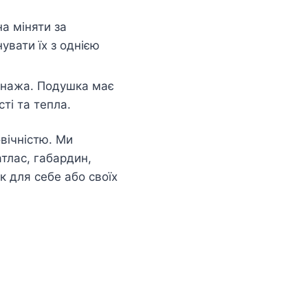
а міняти за
увати їх з однією
сонажа. Подушка має
ті та тепла.
вічністю. Ми
атлас, габардин,
 для себе або своїх