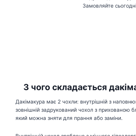
Замовляйте сьогодн
З чого складається дакім
Дакімакура має 2 чохли: внутрішній з наповню
зовнішній задрукований чохол з прихованою б
який можна зняти для прання або заміни.
Внутрішній чохол зроблено з міцного гіпоалер