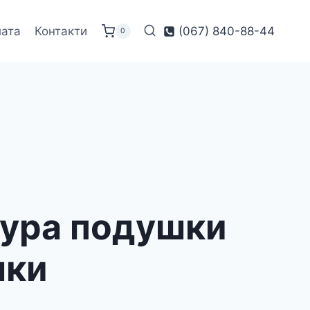
лата
Контакти
(067) 840-88-44
0
кура подушки
шки