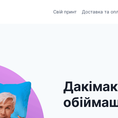
Свій принт
Доставка та оп
Дакіма
обійма