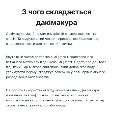
З чого складається
дакімакура
Дакімакура має 2 чохли: внутрішній з наповнювачем, та
зовнішній задрукований чохол з прихованою блискавкою,
який можна зняти для прання або заміни.
Внутрішній чохол зроблено з міцного гіпоалергенного
нетканого матеріалу підвищеної міцності. Додатково до нього
підшитий шар мʼякого синтепона, який допомагає подушці
утримувати форму, згладжує поверхню у разі нерівномірного
розподілення наповнювача.
Це робить використання подушки-обнімашки Дакімакура
приємним та комфортним. Зовнішній чохол можна
виготовити на вибір із тканин габардин та атлас, а також під
замовлення з тканин флок або плюш.