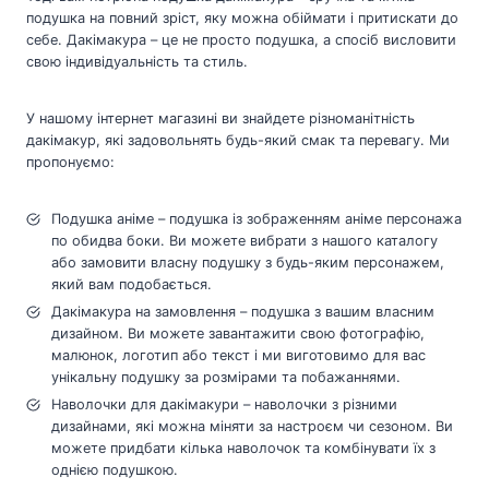
подушка на повний зріст, яку можна обіймати і притискати до
себе. Дакімакура – це не просто подушка, а спосіб висловити
свою індивідуальність та стиль.
У нашому інтернет магазині ви знайдете різноманітність
дакімакур, які задовольнять будь-який смак та перевагу. Ми
пропонуємо:
Подушка аніме – подушка із зображенням аніме персонажа
по обидва боки. Ви можете вибрати з нашого каталогу
або замовити власну подушку з будь-яким персонажем,
який вам подобається.
Дакімакура на замовлення – подушка з вашим власним
дизайном. Ви можете завантажити свою фотографію,
малюнок, логотип або текст і ми виготовимо для вас
унікальну подушку за розмірами та побажаннями.
Наволочки для дакімакури – наволочки з різними
дизайнами, які можна міняти за настроєм чи сезоном. Ви
можете придбати кілька наволочок та комбінувати їх з
однією подушкою.