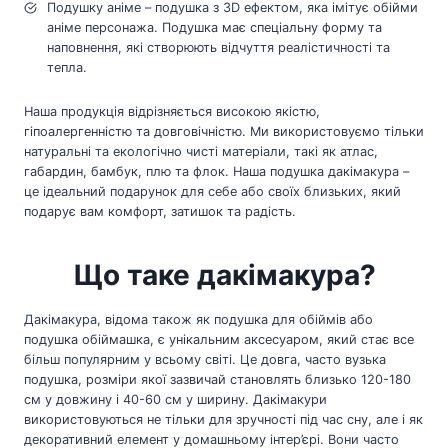
Подушку аніме – подушка з 3D ефектом, яка імітує обійми
аніме персонажа. Подушка має спеціальну форму та
наповнення, які створюють відчуття реалістичності та
тепла.
Наша продукція відрізняється високою якістю,
гіпоалергенністю та довговічністю. Ми використовуємо тільки
натуральні та екологічно чисті матеріали, такі як атлас,
габардин, бамбук, плю та флок. Наша подушка дакімакура –
це ідеальний подарунок для себе або своїх близьких, який
подарує вам комфорт, затишок та радість.
Що таке дакімакура?
Дакімакура, відома також як подушка для обіймів або
подушка обіймашка, є унікальним аксесуаром, який стає все
більш популярним у всьому світі. Це довга, часто вузька
подушка, розміри якої зазвичай становлять близько 120-180
см у довжину і 40-60 см у ширину. Дакімакури
використовуються не тільки для зручності під час сну, але і як
декоративний елемент у домашньому інтер’єрі. Вони часто