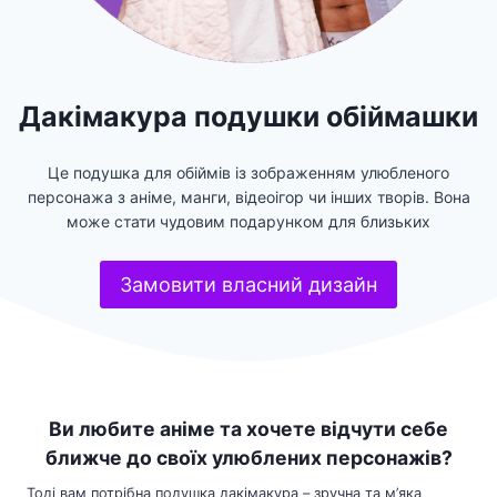
Дакімакура подушки обіймашки
Це подушка для обіймів із зображенням улюбленого
персонажа з аніме, манги, відеоігор чи інших творів. Вона
може стати чудовим подарунком для близьких
Замовити власний дизайн
Ви любите аніме та хочете відчути себе
ближче до своїх улюблених персонажів?
Тоді вам потрібна подушка дакімакура – зручна та м’яка