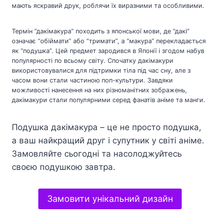
мають яскравий друк, роблячи їх виразними та особливими.
Термін “дакімакура” походить з японської мови, де “дакі”
означає “обіймати” або “тримати”, а “макура” перекладається
як “подушка”. Цей предмет зародився в Японії і згодом набув
популярності по всьому світу. Спочатку дакімакури
використовувалися для підтримки тіла під час сну, але з
часом вони стали частиною поп-культури. Завдяки
можливості нанесення на них різноманітних зображень,
дакімакури стали популярними серед фанатів аніме та манги.
Подушка дакімакура – це не просто подушка,
а ваш найкращий друг і супутник у світі аніме.
Замовляйте сьогодні та насолоджуйтесь
своєю подушкою завтра.
Замовити унікальний дизайн