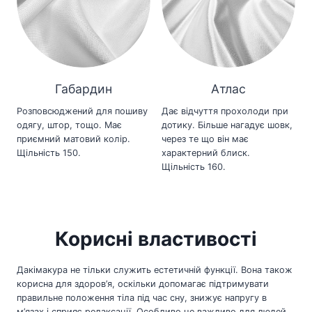
Габардин
Атлас
Розповсюджений для пошиву
Дає відчуття прохолоди при
одягу, штор, тощо. Має
дотику. Більше нагадує шовк,
приємний матовий колір.
через те що він має
Щільність 150.
характерний блиск.
Щільність 160.
Корисні властивості
Дакімакура не тільки служить естетичній функції. Вона також
корисна для здоров’я, оскільки допомагає підтримувати
правильне положення тіла під час сну, знижує напругу в
м’язах і сприяє релаксації. Особливо це важливо для людей,