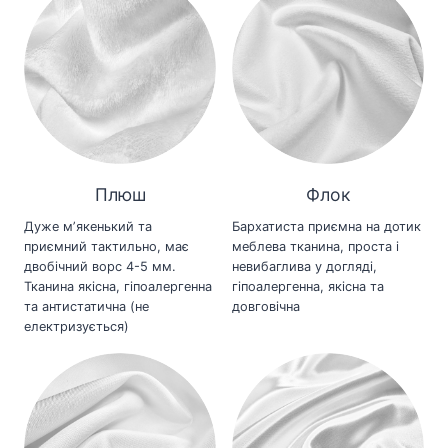
Плюш
Флок
Дуже мʼякенький та
Бархатиста приємна на дотик
приємний тактильно, має
меблева тканина, проста і
двобічний ворс 4-5 мм.
невибаглива у догляді,
Тканина якісна, гіпоалергенна
гіпоалергенна, якісна та
та антистатична (не
довговічна
електризується)