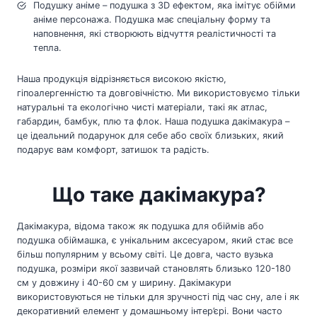
Подушку аніме – подушка з 3D ефектом, яка імітує обійми
аніме персонажа. Подушка має спеціальну форму та
наповнення, які створюють відчуття реалістичності та
тепла.
Наша продукція відрізняється високою якістю,
гіпоалергенністю та довговічністю. Ми використовуємо тільки
натуральні та екологічно чисті матеріали, такі як атлас,
габардин, бамбук, плю та флок. Наша подушка дакімакура –
це ідеальний подарунок для себе або своїх близьких, який
подарує вам комфорт, затишок та радість.
Що таке дакімакура?
Дакімакура, відома також як подушка для обіймів або
подушка обіймашка, є унікальним аксесуаром, який стає все
більш популярним у всьому світі. Це довга, часто вузька
подушка, розміри якої зазвичай становлять близько 120-180
см у довжину і 40-60 см у ширину. Дакімакури
використовуються не тільки для зручності під час сну, але і як
декоративний елемент у домашньому інтер’єрі. Вони часто