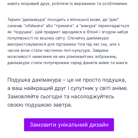
мають яскравий друк, роблячи їх виразними та особливими.
Термін “дакімакура” походить з японської мови, де “дакі”
означає “обіймати” або “тримати”, а “макура” перекладається
як “подушка”. Цей предмет зародився в Японії і згодом набув
популярності по всьому світу. Спочатку дакімакури
використовувалися для підтримки тіла під час сну, але з
часом вони стали частиною поп-культури. Завдяки
можливості нанесення на них різноманітних зображень,
дакімакури стали популярними серед фанатів аніме та манги.
Подушка дакімакура – це не просто подушка,
а ваш найкращий друг і супутник у світі аніме.
Замовляйте сьогодні та насолоджуйтесь
своєю подушкою завтра.
Замовити унікальний дизайн