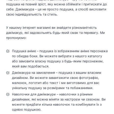
подушка на повний зріст, яку можна обіймати і притискати до
себе. Дакімакура – це не просто подушка, а спосіб висловити
свою індивідуальність та стиль.
У нашому інтернет магазині ви знайдете різноманітність
дакімакур, які задовольнять будь-який смак та перевагу. Ми
пропонуємо:
Подушка аніме – подушка із зображенням аніме персонажа
по обидва боки. Ви можете вибрати з нашого каталогу
або замовити власну подушку з будь-яким персонажем,
який вам подобається.
Дакімакура на замовлення – подушка з вашим власним
дизайном. Ви можете завантажити свою фотографію,
малюнок, логотип або текст і ми виготовимо для вас
унікальну подушку за розмірами та побажаннями.
Наволочки для дакімакури – наволочки з різними
дизайнами, які можна міняти за настроєм чи сезоном. Ви
можете придбати кілька наволочок та комбінувати їх з
однією подушкою.