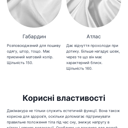
Габардин
Атлас
Розповсюджений для пошиву
Дає відчуття прохолоди при
одягу, штор, тощо. Має
дотику. Більше нагадує шовк,
приємний матовий колір.
через те що він має
Щільність 150.
характерний блиск.
Щільність 160.
Корисні властивості
Дакімакура не тільки служить естетичній функції. Вона також
корисна для здоров’я, оскільки допомагає підтримувати
правильне положення тіла під час сну, знижує напругу в
м’язах і сприяє релаксації. Особливо це важливо для людей,