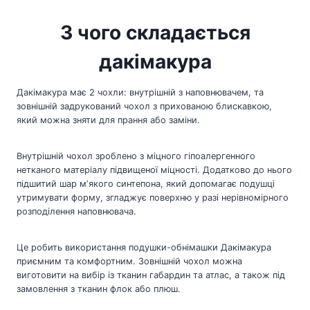
З чого складається
дакімакура
Дакімакура має 2 чохли: внутрішній з наповнювачем, та
зовнішній задрукований чохол з прихованою блискавкою,
який можна зняти для прання або заміни.
Внутрішній чохол зроблено з міцного гіпоалергенного
нетканого матеріалу підвищеної міцності. Додатково до нього
підшитий шар мʼякого синтепона, який допомагає подушці
утримувати форму, згладжує поверхню у разі нерівномірного
розподілення наповнювача.
Це робить використання подушки-обнімашки Дакімакура
приємним та комфортним. Зовнішній чохол можна
виготовити на вибір із тканин габардин та атлас, а також під
замовлення з тканин флок або плюш.