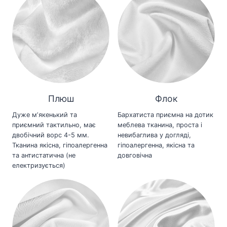
Плюш
Флок
Дуже мʼякенький та
Бархатиста приємна на дотик
приємний тактильно, має
меблева тканина, проста і
двобічний ворс 4-5 мм.
невибаглива у догляді,
Тканина якісна, гіпоалергенна
гіпоалергенна, якісна та
та антистатична (не
довговічна
електризується)