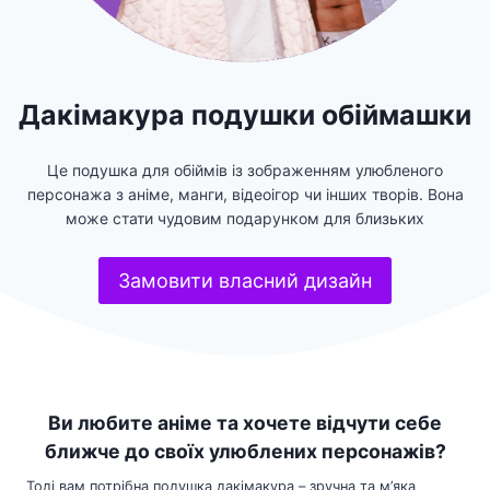
Дакімакура подушки обіймашки
Це подушка для обіймів із зображенням улюбленого
персонажа з аніме, манги, відеоігор чи інших творів. Вона
може стати чудовим подарунком для близьких
Замовити власний дизайн
Ви любите аніме та хочете відчути себе
ближче до своїх улюблених персонажів?
Тоді вам потрібна подушка дакімакура – зручна та м’яка