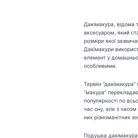
Дакімакура, відома 
аксесуаром, який ста
розміри якої зазвич
Дакімакури використо
елемент у домашньом
особливими.
Термін “дакімакура” 
“макура” перекладає
популярності по всь
час сну, але з часо
них різноманітних з
Подушка дакімакура –