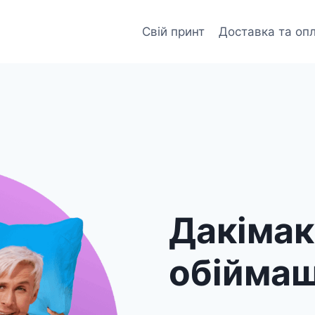
Свій принт
Доставка та оп
Дакіма
обійма