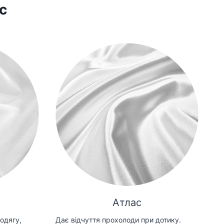
с
Атлас
одягу,
Дає відчуття прохолоди при дотику.