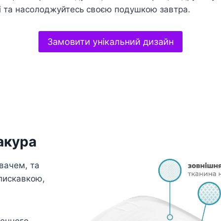
і та насолоджуйтесь своєю подушкою завтра.
Замовити унікальний дизайн
акура
вачем, та
лискавкою,
генного