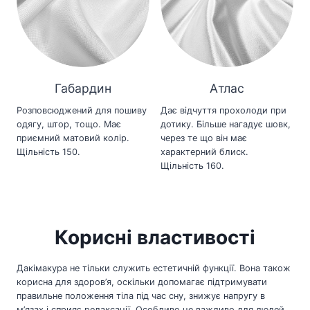
Габардин
Атлас
Розповсюджений для пошиву
Дає відчуття прохолоди при
одягу, штор, тощо. Має
дотику. Більше нагадує шовк,
приємний матовий колір.
через те що він має
Щільність 150.
характерний блиск.
Щільність 160.
Корисні властивості
Дакімакура не тільки служить естетичній функції. Вона також
корисна для здоров’я, оскільки допомагає підтримувати
правильне положення тіла під час сну, знижує напругу в
м’язах і сприяє релаксації. Особливо це важливо для людей,