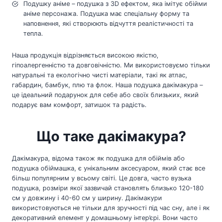
Подушку аніме – подушка з 3D ефектом, яка імітує обійми
аніме персонажа. Подушка має спеціальну форму та
наповнення, які створюють відчуття реалістичності та
тепла.
Наша продукція відрізняється високою якістю,
гіпоалергенністю та довговічністю. Ми використовуємо тільки
натуральні та екологічно чисті матеріали, такі як атлас,
габардин, бамбук, плю та флок. Наша подушка дакімакура –
це ідеальний подарунок для себе або своїх близьких, який
подарує вам комфорт, затишок та радість.
Що таке дакімакура?
Дакімакура, відома також як подушка для обіймів або
подушка обіймашка, є унікальним аксесуаром, який стає все
більш популярним у всьому світі. Це довга, часто вузька
подушка, розміри якої зазвичай становлять близько 120-180
см у довжину і 40-60 см у ширину. Дакімакури
використовуються не тільки для зручності під час сну, але і як
декоративний елемент у домашньому інтер’єрі. Вони часто