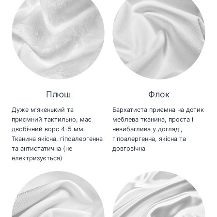
Плюш
Флок
Дуже мʼякенький та
Бархатиста приємна на дотик
приємний тактильно, має
меблева тканина, проста і
двобічний ворс 4-5 мм.
невибаглива у догляді,
Тканина якісна, гіпоалергенна
гіпоалергенна, якісна та
та антистатична (не
довговічна
електризується)