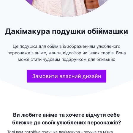
Дакімакура подушки обіймашки
Це подушка для обіймів із зображенням улюбленого
персонажа з аніме, манги, відеоігор чи інших творів. Вона
може стати чудовим подарунком для близьких
Замовити власний дизайн
Ви любите аніме та хочете відчути себе
ближче до своїх улюблених персонажів?
Тоді вам потрібна подушка дакімакура – зручна та м’яка