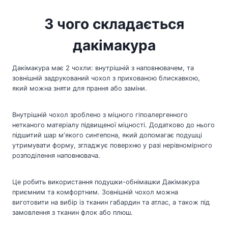
З чого складається
дакімакура
Дакімакура має 2 чохли: внутрішній з наповнювачем, та
зовнішній задрукований чохол з прихованою блискавкою,
який можна зняти для прання або заміни.
Внутрішній чохол зроблено з міцного гіпоалергенного
нетканого матеріалу підвищеної міцності. Додатково до нього
підшитий шар мʼякого синтепона, який допомагає подушці
утримувати форму, згладжує поверхню у разі нерівномірного
розподілення наповнювача.
Це робить використання подушки-обнімашки Дакімакура
приємним та комфортним. Зовнішній чохол можна
виготовити на вибір із тканин габардин та атлас, а також під
замовлення з тканин флок або плюш.