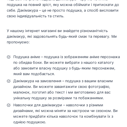
подушка на повний зріст, яку можна обіймати і притискати до
себе. Дакімакура – це не просто подушка, а спосіб висловити
свою індивідуальність та стиль.
У нашому інтернет магазині ви знайдете різноманітність
дакімакур, які задовольнять будь-який смак та перевагу. Ми
пропонуємо:
Подушка аніме – подушка із зображенням аніме персонажа
по обидва боки. Ви можете вибрати з нашого каталогу
або замовити власну подушку з будь-яким персонажем,
який вам подобається.
Дакімакура на замовлення – подушка з вашим власним
дизайном. Ви можете завантажити свою фотографію,
малюнок, логотип або текст і ми виготовимо для вас
унікальну подушку за розмірами та побажаннями.
Наволочки для дакімакури – наволочки з різними
дизайнами, які можна міняти за настроєм чи сезоном. Ви
можете придбати кілька наволочок та комбінувати їх з
однією подушкою.