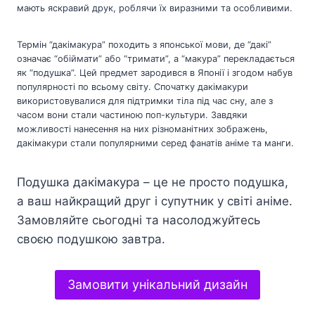
мають яскравий друк, роблячи їх виразними та особливими.
Термін “дакімакура” походить з японської мови, де “дакі”
означає “обіймати” або “тримати”, а “макура” перекладається
як “подушка”. Цей предмет зародився в Японії і згодом набув
популярності по всьому світу. Спочатку дакімакури
використовувалися для підтримки тіла під час сну, але з
часом вони стали частиною поп-культури. Завдяки
можливості нанесення на них різноманітних зображень,
дакімакури стали популярними серед фанатів аніме та манги.
Подушка дакімакура – це не просто подушка,
а ваш найкращий друг і супутник у світі аніме.
Замовляйте сьогодні та насолоджуйтесь
своєю подушкою завтра.
Замовити унікальний дизайн