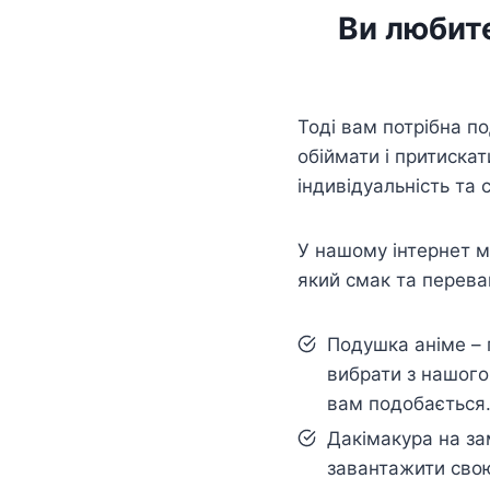
Ви любите
Тоді вам потрібна п
обіймати і притискат
індивідуальність та 
У нашому інтернет ма
який смак та перева
Подушка аніме – 
вибрати з нашого
вам подобається
Дакімакура на з
завантажити свою