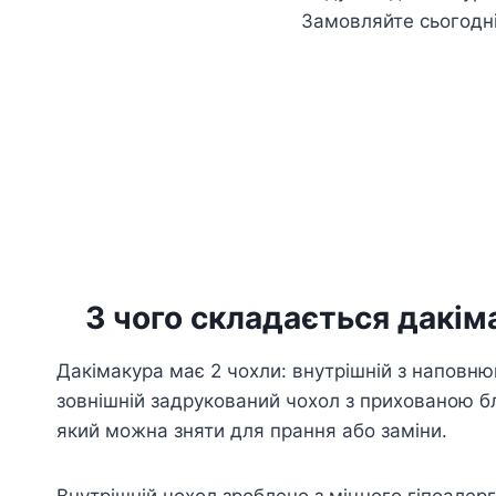
Замовляйте сьогодн
З чого складається дакім
Дакімакура має 2 чохли: внутрішній з наповню
зовнішній задрукований чохол з прихованою б
який можна зняти для прання або заміни.
Внутрішній чохол зроблено з міцного гіпоалер