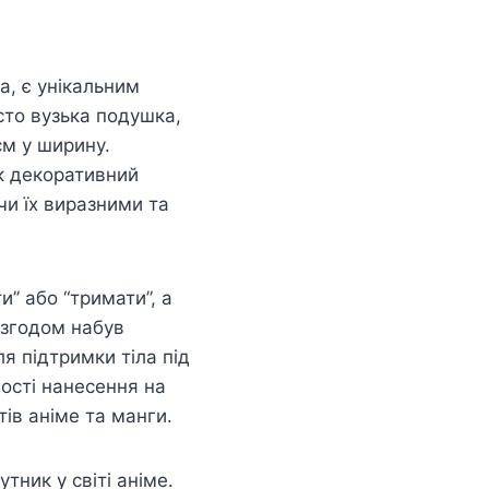
а, є унікальним
сто вузька подушка,
см у ширину.
як декоративний
чи їх виразними та
и” або “тримати”, а
 згодом набув
я підтримки тіла під
ості нанесення на
ів аніме та манги.
тник у світі аніме.