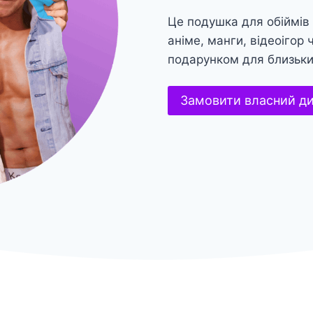
Це подушка для обіймів
аніме, манги, відеоігор
подарунком для близьк
Замовити власний д