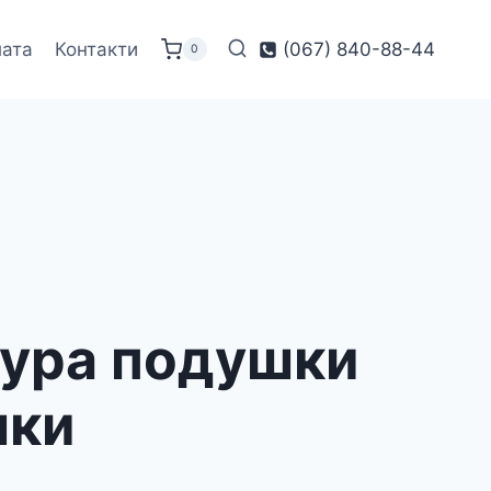
лата
Контакти
(067) 840-88-44
0
кура подушки
шки