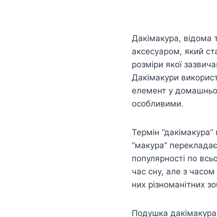
Дакімакура, відома 
аксесуаром, який ста
розміри якої зазвич
Дакімакури використо
елемент у домашньом
особливими.
Термін “дакімакура” 
“макура” перекладає
популярності по всь
час сну, але з часо
них різноманітних з
Подушка дакімакура –