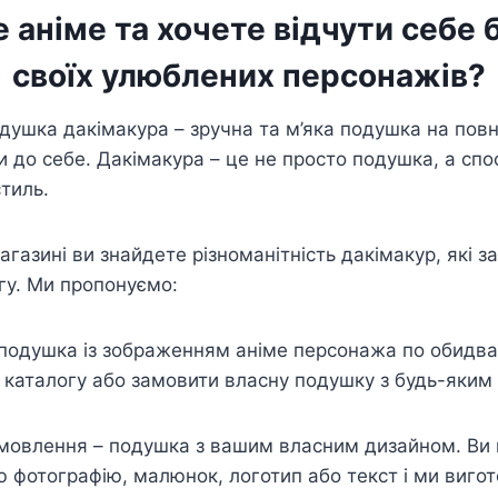
 аніме та хочете відчути себе
своїх улюблених персонажів?
одушка дакімакура – зручна та м’яка подушка на повн
и до себе. Дакімакура – це не просто подушка, а сп
стиль.
газині ви знайдете різноманітність дакімакур, які з
гу. Ми пропонуємо:
подушка із зображенням аніме персонажа по обидва
 каталогу або замовити власну подушку з будь-яким
.
амовлення – подушка з вашим власним дизайном. Ви
 фотографію, малюнок, логотип або текст і ми виго