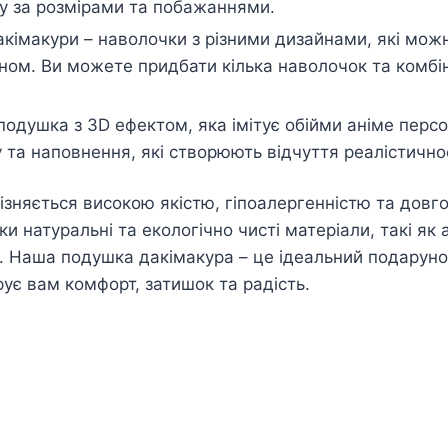
у за розмірами та побажаннями.
кімакури – наволочки з різними дизайнами, які можн
ном. Ви можете придбати кілька наволочок та комбін
подушка з 3D ефектом, яка імітує обійми аніме пер
 та наповнення, які створюють відчуття реалістичнос
ізняється високою якістю, гіпоалергенністю та довго
и натуральні та екологічно чисті матеріали, такі як 
. Наша подушка дакімакура – це ідеальний подарунок
рує вам комфорт, затишок та радість.