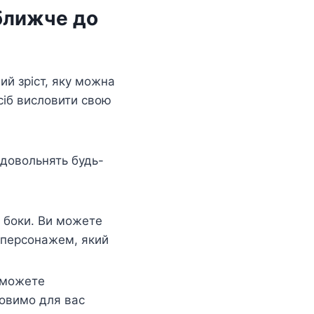
 ближче до
ий зріст, яку можна
осіб висловити свою
адовольнять будь-
 боки. Ви можете
 персонажем, який
 можете
товимо для вас