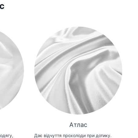
с
Атлас
одягу,
Дає відчуття прохолоди при дотику.