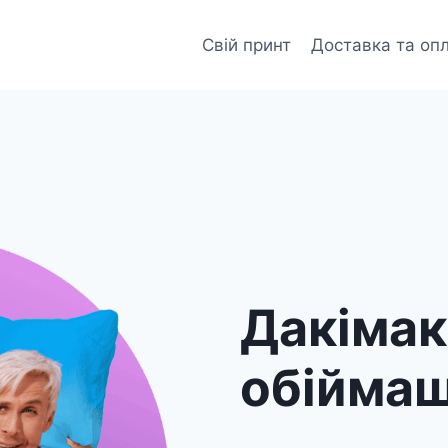
Свій принт
Доставка та оп
Дакіма
обійма