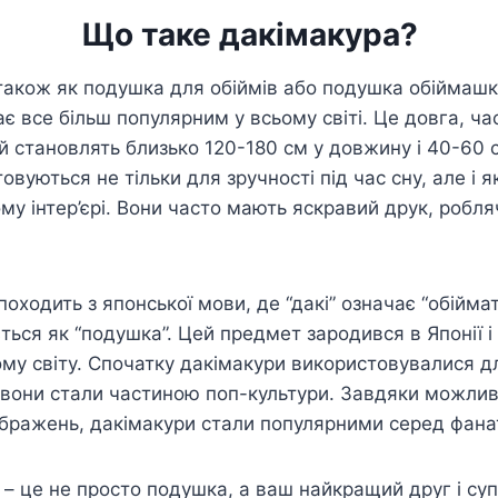
Що таке дакімакура?
також як подушка для обіймів або подушка обіймашк
є все більш популярним у всьому світі. Це довга, ча
ай становлять близько 120-180 см у довжину і 40-60 
вуються не тільки для зручності під час сну, але і 
у інтер’єрі. Вони часто мають яскравий друк, робля
походить з японської мови, де “дакі” означає “обіймат
ться як “подушка”. Цей предмет зародився в Японії і
ому світу. Спочатку дакімакури використовувалися дл
м вони стали частиною поп-культури. Завдяки можлив
ображень, дакімакури стали популярними серед фанат
 це не просто подушка, а ваш найкращий друг і супу