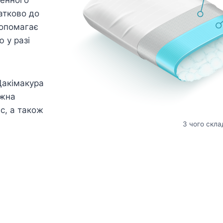
атково до
допомагає
 у разі
Дакімакура
ожна
ас, а також
З чого скла