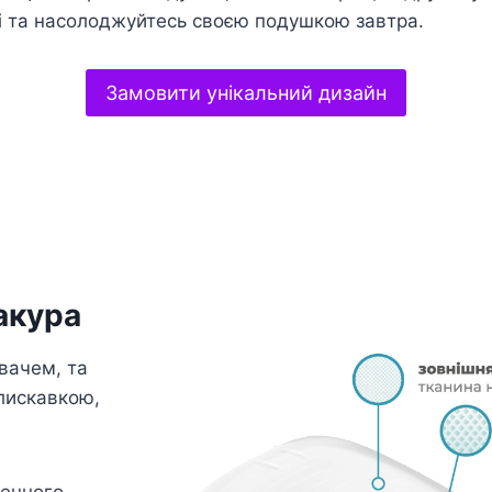
і та насолоджуйтесь своєю подушкою завтра.
Замовити унікальний дизайн
акура
вачем, та
лискавкою,
генного