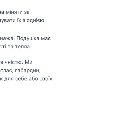
а міняти за
увати їх з однією
сонажа. Подушка має
ті та тепла.
вічністю. Ми
атлас, габардин,
 для себе або своїх