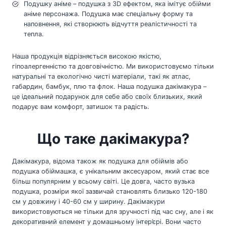
Подушку аніме – подушка з 3D ефектом, яка імітує обійми
аніме персонажа. Подушка має спеціальну форму та
наповнення, які створюють відчуття реалістичності та
тепла.
Наша продукція відрізняється високою якістю,
гіпоалергенністю та довговічністю. Ми використовуємо тільки
натуральні та екологічно чисті матеріали, такі як атлас,
габардин, бамбук, плю та флок. Наша подушка дакімакура –
це ідеальний подарунок для себе або своїх близьких, який
подарує вам комфорт, затишок та радість.
Що таке дакімакура?
Дакімакура, відома також як подушка для обіймів або
подушка обіймашка, є унікальним аксесуаром, який стає все
більш популярним у всьому світі. Це довга, часто вузька
подушка, розміри якої зазвичай становлять близько 120-180
см у довжину і 40-60 см у ширину. Дакімакури
використовуються не тільки для зручності під час сну, але і як
декоративний елемент у домашньому інтер’єрі. Вони часто