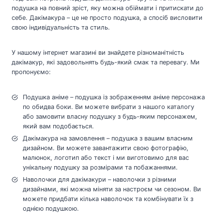
подушка на повний зріст, яку можна обіймати і притискати до
себе. Дакімакура – це не просто подушка, а спосіб висловити
свою індивідуальність та стиль.
У нашому інтернет магазині ви знайдете різноманітність
дакімакур, які задовольнять будь-який смак та перевагу. Ми
пропонуємо:
Подушка аніме – подушка із зображенням аніме персонажа
по обидва боки. Ви можете вибрати з нашого каталогу
або замовити власну подушку з будь-яким персонажем,
який вам подобається.
Дакімакура на замовлення – подушка з вашим власним
дизайном. Ви можете завантажити свою фотографію,
малюнок, логотип або текст і ми виготовимо для вас
унікальну подушку за розмірами та побажаннями.
Наволочки для дакімакури – наволочки з різними
дизайнами, які можна міняти за настроєм чи сезоном. Ви
можете придбати кілька наволочок та комбінувати їх з
однією подушкою.