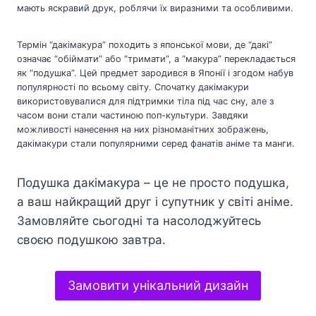
мають яскравий друк, роблячи їх виразними та особливими.
Термін “дакімакура” походить з японської мови, де “дакі”
означає “обіймати” або “тримати”, а “макура” перекладається
як “подушка”. Цей предмет зародився в Японії і згодом набув
популярності по всьому світу. Спочатку дакімакури
використовувалися для підтримки тіла під час сну, але з
часом вони стали частиною поп-культури. Завдяки
можливості нанесення на них різноманітних зображень,
дакімакури стали популярними серед фанатів аніме та манги.
Подушка дакімакура – це не просто подушка,
а ваш найкращий друг і супутник у світі аніме.
Замовляйте сьогодні та насолоджуйтесь
своєю подушкою завтра.
Замовити унікальний дизайн