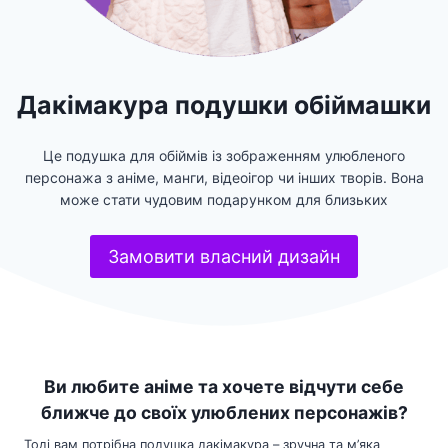
Дакімакура подушки обіймашки
Це подушка для обіймів із зображенням улюбленого
персонажа з аніме, манги, відеоігор чи інших творів. Вона
може стати чудовим подарунком для близьких
Замовити власний дизайн
Ви любите аніме та хочете відчути себе
ближче до своїх улюблених персонажів?
Тоді вам потрібна подушка дакімакура – зручна та м’яка