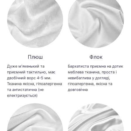
Плюш
Флок
Дуже мʼякенький та
Бархатиста приємна на дотик
приємний тактильно, має
меблева тканина, проста і
двобічний ворс 4-5 мм.
невибаглива у догляді,
Тканина якісна, гіпоалергенна
гіпоалергенна, якісна та
та антистатична (не
довговічна
електризується)