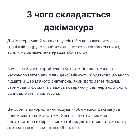
З чого складається
дакімакура
Дакімакура має 2 чохли: внутрішній з наповнювачем, та
зовнішній задрукований чохол з прихованою блискавкою,
який можна зняти для прання або заміни.
Внутрішній чохол зроблено з міцного гіпоалергенного
нетканого матеріалу підвищеної міцності. Додатково до нього
підшитий шар мʼякого синтепона, який допомагає подушці
утримувати форму, згладжує поверхню у разі нерівномірного
розподілення наповнювача.
Це робить використання подушки-обнімашки Дакімакура
приємним та комфортним. Зовнішній чохол можна
виготовити на вибір із тканин габардин та атлас, а також під
замовлення з тканин флок або плюш.