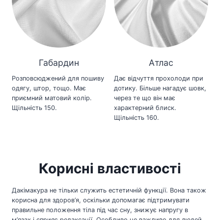
Габардин
Атлас
Розповсюджений для пошиву
Дає відчуття прохолоди при
одягу, штор, тощо. Має
дотику. Більше нагадує шовк,
приємний матовий колір.
через те що він має
Щільність 150.
характерний блиск.
Щільність 160.
Корисні властивості
Дакімакура не тільки служить естетичній функції. Вона також
корисна для здоров’я, оскільки допомагає підтримувати
правильне положення тіла під час сну, знижує напругу в
м’язах і сприяє релаксації. Особливо це важливо для людей,