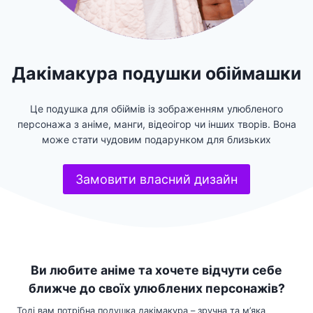
Дакімакура подушки обіймашки
Це подушка для обіймів із зображенням улюбленого
персонажа з аніме, манги, відеоігор чи інших творів. Вона
може стати чудовим подарунком для близьких
Замовити власний дизайн
Ви любите аніме та хочете відчути себе
ближче до своїх улюблених персонажів?
Тоді вам потрібна подушка дакімакура – зручна та м’яка