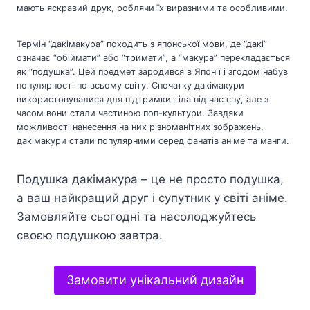
мають яскравий друк, роблячи їх виразними та особливими.
Термін “дакімакура” походить з японської мови, де “дакі”
означає “обіймати” або “тримати”, а “макура” перекладається
як “подушка”. Цей предмет зародився в Японії і згодом набув
популярності по всьому світу. Спочатку дакімакури
використовувалися для підтримки тіла під час сну, але з
часом вони стали частиною поп-культури. Завдяки
можливості нанесення на них різноманітних зображень,
дакімакури стали популярними серед фанатів аніме та манги.
Подушка дакімакура – це не просто подушка,
а ваш найкращий друг і супутник у світі аніме.
Замовляйте сьогодні та насолоджуйтесь
своєю подушкою завтра.
Замовити унікальний дизайн