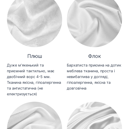
Плюш
Флок
Дуже мʼякенький та
Бархатиста приємна на дотик
приємний тактильно, має
меблева тканина, проста і
двобічний ворс 4-5 мм.
невибаглива у догляді,
Тканина якісна, гіпоалергенна
гіпоалергенна, якісна та
та антистатична (не
довговічна
електризується)