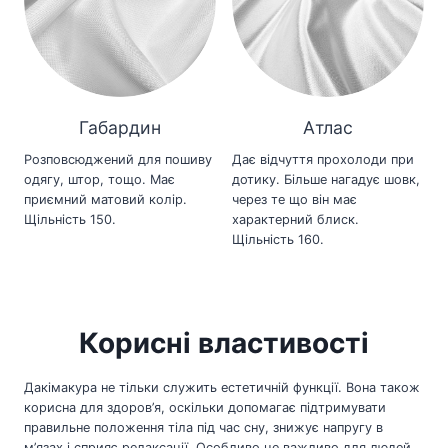
Габардин
Атлас
Розповсюджений для пошиву
Дає відчуття прохолоди при
одягу, штор, тощо. Має
дотику. Більше нагадує шовк,
приємний матовий колір.
через те що він має
Щільність 150.
характерний блиск.
Щільність 160.
Корисні властивості
Дакімакура не тільки служить естетичній функції. Вона також
корисна для здоров’я, оскільки допомагає підтримувати
правильне положення тіла під час сну, знижує напругу в
м’язах і сприяє релаксації. Особливо це важливо для людей,