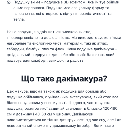
Подушку аніме – подушка з 3D ефектом, яка імітує обійми
аніме персонажа. Подушка має спеціальну форму та
наповнення, які створюють відчуття реалістичності та
тепла.
Наша продукція відрізняється високою якістю,
гіпоалергенністю та довговічністю. Ми використовуємо тільки
натуральні та екологічно чисті матеріали, такі як атлас,
габардин, бамбук, плю та флок. Наша подушка дакімакура –
це ідеальний подарунок для себе або своїх близьких, який
подарує вам комфорт, затишок та радість.
Що таке дакімакура?
Дакімакура, відома також як подушка для обіймів або
подушка обіймашка, є унікальним аксесуаром, який стає все
більш популярним у всьому світі. Це довга, часто вузька
подушка, розміри якої зазвичай становлять близько 120-180
см у довжину і 40-60 см у ширину. Дакімакури
використовуються не тільки для зручності під час сну, але і як
декоративний елемент у домашньому інтер’єрі. Вони часто