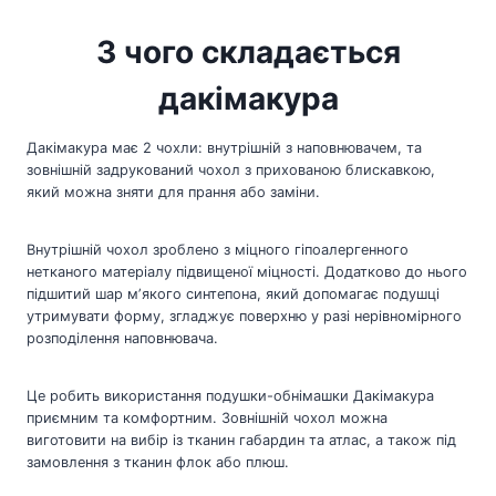
З чого складається
дакімакура
Дакімакура має 2 чохли: внутрішній з наповнювачем, та
зовнішній задрукований чохол з прихованою блискавкою,
який можна зняти для прання або заміни.
Внутрішній чохол зроблено з міцного гіпоалергенного
нетканого матеріалу підвищеної міцності. Додатково до нього
підшитий шар мʼякого синтепона, який допомагає подушці
утримувати форму, згладжує поверхню у разі нерівномірного
розподілення наповнювача.
Це робить використання подушки-обнімашки Дакімакура
приємним та комфортним. Зовнішній чохол можна
виготовити на вибір із тканин габардин та атлас, а також під
замовлення з тканин флок або плюш.