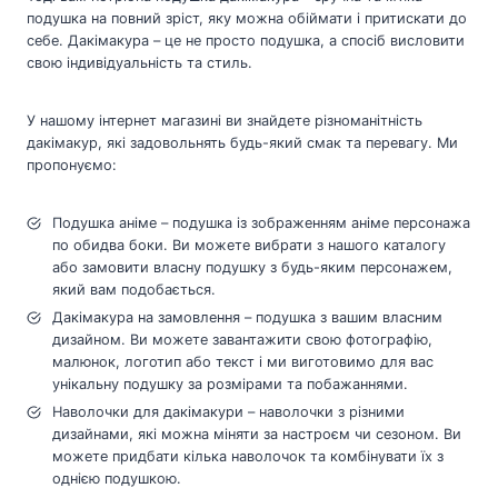
подушка на повний зріст, яку можна обіймати і притискати до
себе. Дакімакура – це не просто подушка, а спосіб висловити
свою індивідуальність та стиль.
У нашому інтернет магазині ви знайдете різноманітність
дакімакур, які задовольнять будь-який смак та перевагу. Ми
пропонуємо:
Подушка аніме – подушка із зображенням аніме персонажа
по обидва боки. Ви можете вибрати з нашого каталогу
або замовити власну подушку з будь-яким персонажем,
який вам подобається.
Дакімакура на замовлення – подушка з вашим власним
дизайном. Ви можете завантажити свою фотографію,
малюнок, логотип або текст і ми виготовимо для вас
унікальну подушку за розмірами та побажаннями.
Наволочки для дакімакури – наволочки з різними
дизайнами, які можна міняти за настроєм чи сезоном. Ви
можете придбати кілька наволочок та комбінувати їх з
однією подушкою.